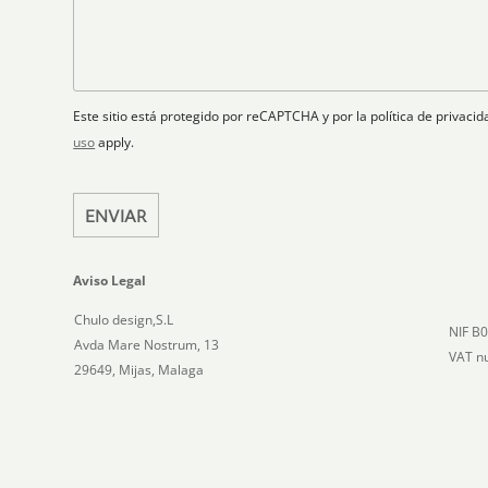
c
p
n
t
t
l
s
a
r
a
a
t
ó
n
j
n
o
e
e
i
Este sitio está protegido por reCAPTCHA y por la política de privac
s
c
uso
apply.
+
o
1
*
ENVIAR
Aviso Legal
Chulo design,S.L
NIF B
Avda Mare Nostrum, 13
VAT n
29649, Mijas, Malaga