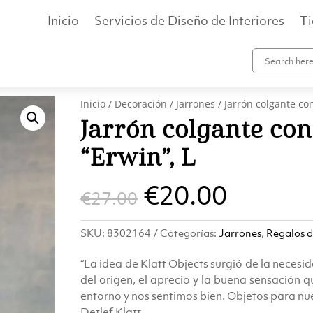
Inicio
Servicios de Diseño de Interiores
T
Inicio
/
Decoración
/
Jarrones
/ Jarrón colgante co
Jarrón colgante co
“Erwin”, L
El
El
€
20.00
€
27.00
precio
precio
SKU:
8302164
Categorías:
Jarrones
,
Regalos 
original
actual
“La idea de Klatt Objects surgió de la necesida
era:
es:
del origen, el aprecio y la buena sensación
entorno y nos sentimos bien. Objetos para nue
Detlef Klatt