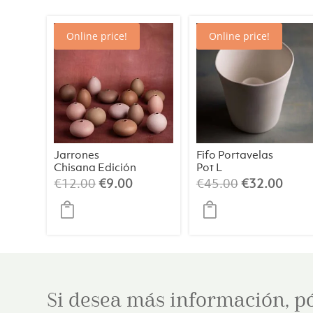
Online price!
Online price!
Jarrones
Fifo Portavelas
Chisana Edición
Pot L
2022 (surtidos)
El
El
El
El
€
12.00
€
9.00
€
45.00
€
32.00
precio
precio
precio
preci
original
actual
original
actua
era:
es:
era:
es:
€12.00.
€9.00.
€45.00.
€32.
Si desea más información, p