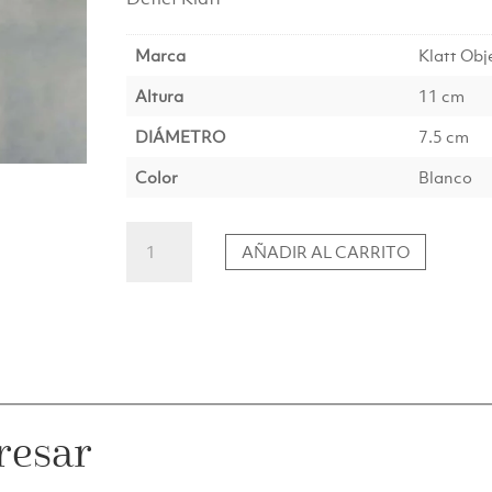
€27.00.
€20.00
Marca
Klatt Obj
Altura
11 cm
DIÁMETRO
7.5 cm
Color
Blanco
Jarrón
AÑADIR AL CARRITO
colgante
con
forma
de
huevo
"Erwin",
L
cantidad
resar