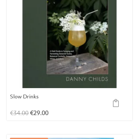
Slow Drinks
El
El
€
34.00
€
29.00
precio
precio
original
actual
era:
es: