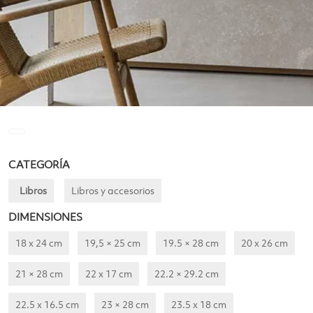
CATEGORÍA
Libros
Libros y accesorios
DIMENSIONES
18 x 24 cm
19,5 × 25 cm
19.5 × 28 cm
20 x 26 cm
21 × 28 cm
22 x 17 cm
22.2 × 29.2 cm
22.5 x 16.5 cm
23 × 28 cm
23.5 x 18 cm