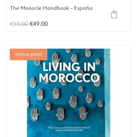
The Monocle Handbook – España
El
El
€
59.00
€
49.00
precio
precio
original
actual
era:
es:
Online price!
€59.00.
€49.00.