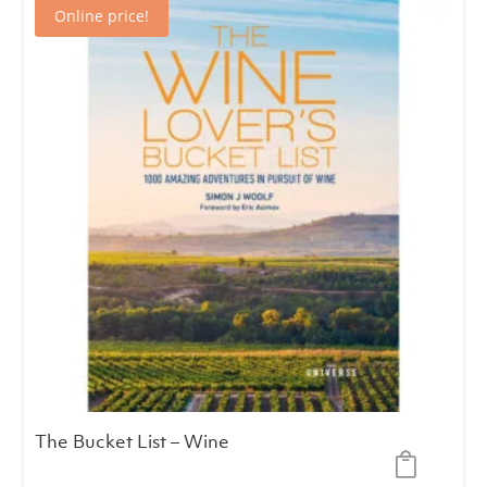
Online price!
€34.00.
€29.00.
The Bucket List – Wine