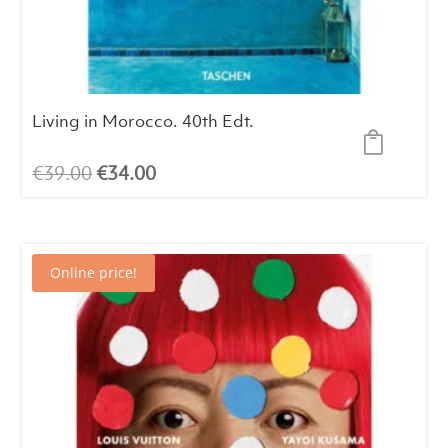
Living in Morocco. 40th Edt.
El
El
€
39.00
€
34.00
precio
precio
original
actual
era:
es:
Online price!
€39.00.
€34.00.