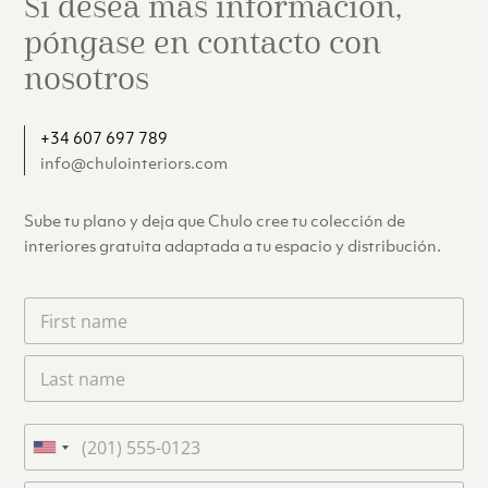
Si desea más información,
póngase en contacto con
nosotros
+34 607 697 789
info@chulointeriors.com
Sube tu plano y deja que Chulo cree tu colección de
interiores gratuita adaptada a tu espacio y distribución.
F
i
r
L
s
a
t
s
n
t
a
T
n
m
e
U
a
e
l
n