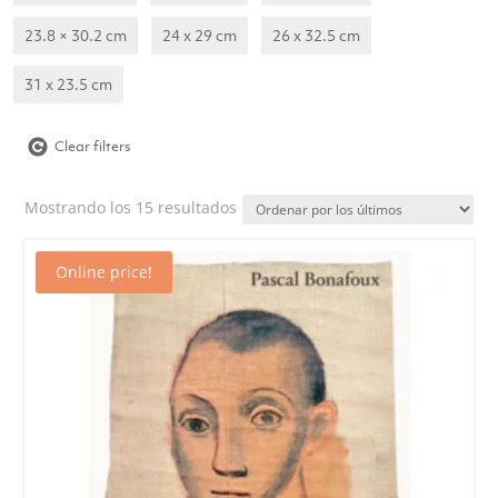
23.8 × 30.2 cm
24 x 29 cm
26 x 32.5 cm
31 x 23.5 cm
Clear filters
Ordenado
Mostrando los 15 resultados
por
los
Online price!
últimos