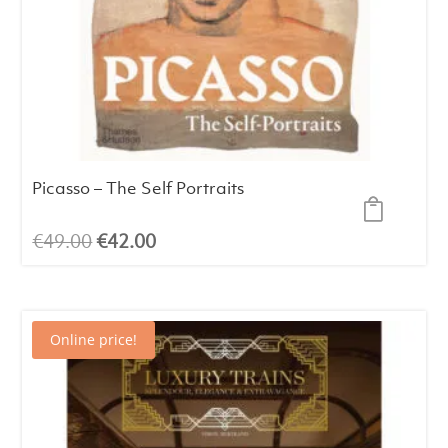
Picasso – The Self Portraits
El
El
€
49.00
€
42.00
precio
precio
original
actual
era:
es:
Online price!
€49.00.
€42.00.