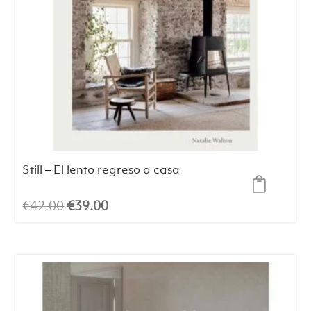
Still – El lento regreso a casa
El
El
€
42.00
€
39.00
precio
precio
original
actual
era:
es:
€42.00.
€39.00.