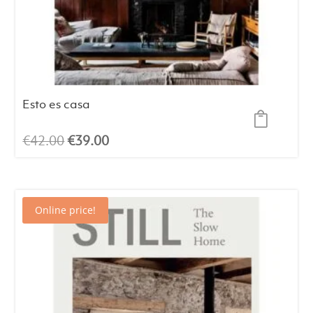
Esto es casa
El
El
€
42.00
€
39.00
precio
precio
original
actual
era:
es:
Online price!
€42.00.
€39.00.