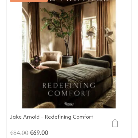
Jake Arnold – Redefining Comfort
El
El
€
84.00
€
69.00