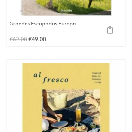
Grandes Escapadas Europa
El
El
€
62.00
€
49.00
precio
precio
original
actual
era:
es:
€62.00.
€49.00.