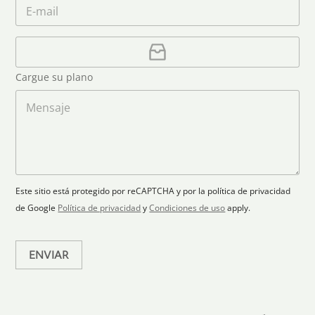
m
C
*
é
i
e
o
f
*
t
r
o
r
C
e
n
e
a
o
d
o
r
S
Cargue su plano
e
g
t
l
a
M
a
e
r
e
c
p
n
t
t
l
s
e
r
a
a
s
ó
n
j
+
n
o
e
i
1
Este sitio está protegido por reCAPTCHA y por la política de privacidad
c
de Google
Política de privacidad
y
Condiciones de uso
apply.
o
*
ENVIAR