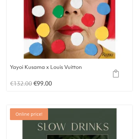
Yayoi Kusama x Louis Vuitton
El
El
€
132.00
€
99.00
precio
precio
original
actual
era:
es:
Online price!
€132.00.
€99.00.