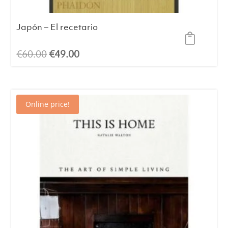
Japón – El recetario
El
El
€
60.00
€
49.00
precio
precio
original
actual
era:
es:
Online price!
€60.00.
€49.00.