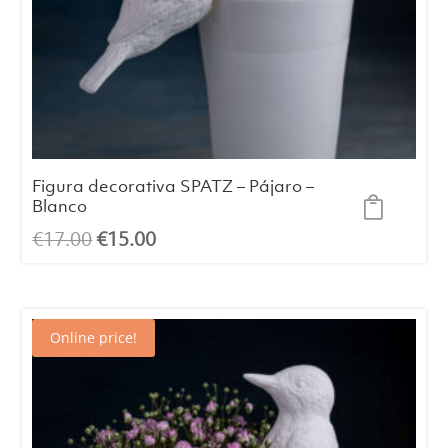
Figura decorativa SPATZ – Pájaro –
Blanco
El
El
€
17.00
€
15.00
precio
precio
original
actual
era:
es:
Online price!
€17.00.
€15.00.