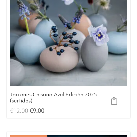
Jarrones Chisana Azul Edición 2025
(surtidos)
El
El
€
12.00
€
9.00
precio
precio
original
actual
era:
es: