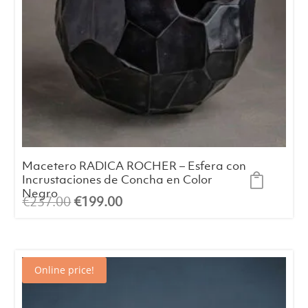
Macetero RADICA ROCHER – Esfera con
Incrustaciones de Concha en Color
Negro
El
El
€
237.00
€
199.00
precio
precio
original
actual
era:
es:
Online price!
€237.00.
€199.00.