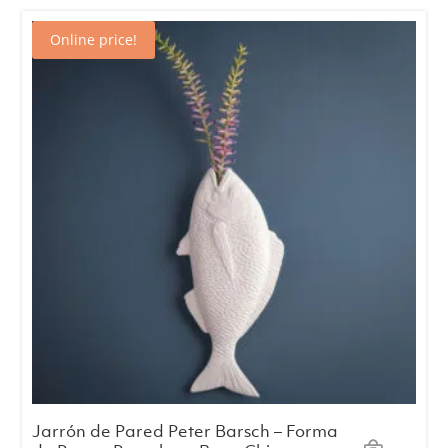
era:
es:
Online price!
€18.00.
€15.00.
Jarrón de Pared Peter Barsch – Forma