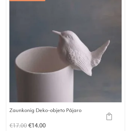
Zaunkonig Deko-objeto Pájaro
El
El
€
17.00
€
14.00