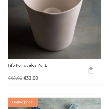
Fifo Portavelas Pot L
El
El
€
45.00
€
32.00
precio
precio
original
actual
era:
es:
Online price!
€45.00.
€32.00.