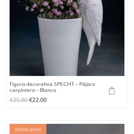
Figura decorativa SPECHT – Pájaro
carpintero – Blanco
El
El
€
25.00
€
22.00
precio
precio
original
actual
era:
es:
Online price!
€25.00.
€22.00.