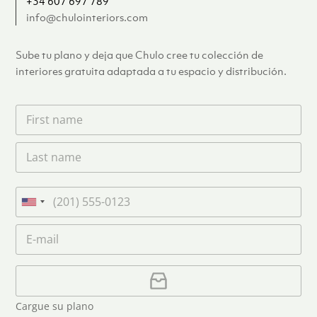
+34 607 697 789
info@chulointeriors.com
Sube tu plano y deja que Chulo cree tu colección de
interiores gratuita adaptada a tu espacio y distribución.
F
i
r
L
s
a
t
s
n
t
a
T
n
m
e
U
a
e
l
n
m
C
*
é
i
e
o
f
*
t
r
o
r
C
e
n
e
a
o
d
o
r
S
Cargue su plano
e
g