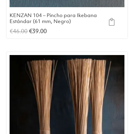
KENZAN 104 – Pincho para Ikebana
Estándar (61 mm, Negro)
El
El
€
46.00
€
39.00
precio
precio
original
actual
era:
es:
€46.00.
€39.00.