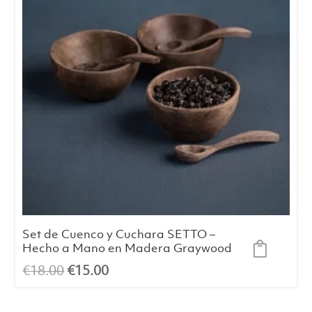
Set de Cuenco y Cuchara SETTO –
Hecho a Mano en Madera Graywood
El
El
€
18.00
€
15.00
precio
precio
original
actual