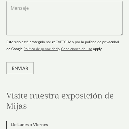
t
l
a
M
a
e
r
e
c
p
n
t
t
l
s
e
r
a
a
s
ó
n
j
+
n
o
e
i
1
Este sitio está protegido por reCAPTCHA y por la política de privacidad
c
de Google
Política de privacidad
y
Condiciones de uso
apply.
o
*
ENVIAR
Visite nuestra exposición de
Mijas
De Lunes a Viernes