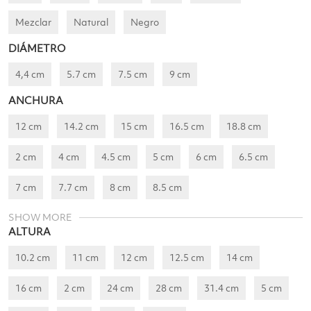
Mezclar
Natural
Negro
DIÁMETRO
4,4 cm
5.7 cm
7.5 cm
9 cm
ANCHURA
12 cm
14.2 cm
15 cm
16.5 cm
18.8 cm
2 cm
4 cm
4.5 cm
5 cm
6 cm
6.5 cm
7 cm
7.7 cm
8 cm
8.5 cm
SHOW MORE
ALTURA
10.2 cm
11 cm
12 cm
12.5 cm
14 cm
16 cm
2 cm
24 cm
28 cm
31.4 cm
5 cm