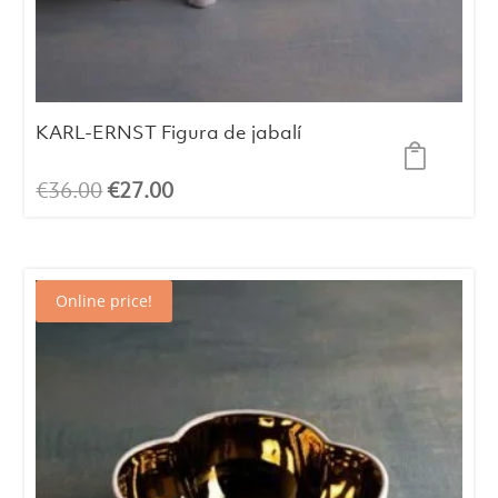
KARL-ERNST Figura de jabalí
El
El
€
36.00
€
27.00
precio
precio
original
actual
era:
es:
Online price!
€36.00.
€27.00.