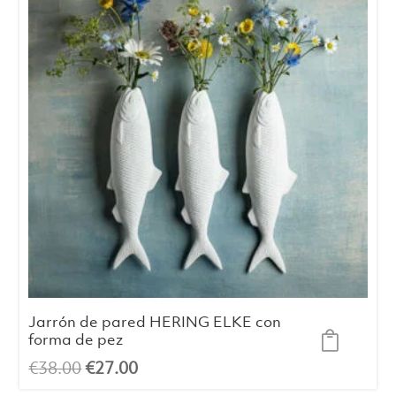
Jarrón de pared HERING ELKE con
forma de pez
El
El
€
38.00
€
27.00
precio
precio