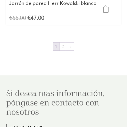
Jarrón de pared Herr Kowalski blanco
El
El
€
66.00
€
47.00
precio
precio
original
actual
era:
es:
1
2
→
€66.00.
€47.00.
Si desea más información,
póngase en contacto con
nosotros