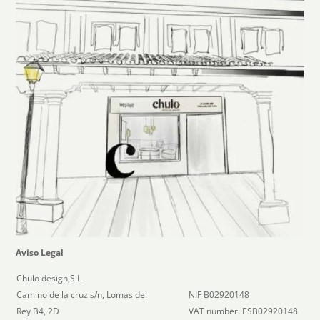
Aviso Legal
Chulo design,S.L
Camino de la cruz s/n, Lomas del
NIF B02920148
Rey B4, 2D
VAT number: ESB02920148