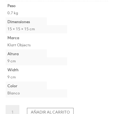
Peso
0.7 kg
Dimensiones
15 × 15 × 15 cm
Marca
Klatt Objects
Altura
9 cm
Width
9 cm
Color
Blanco
Fifo
AÑADIR AL CARRITO
Portavelas