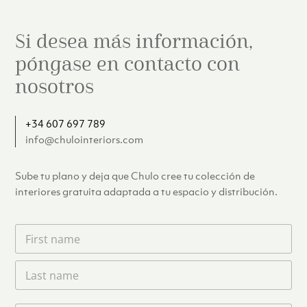
Si desea más información,
póngase en contacto con
nosotros
+34 607 697 789
info@chulointeriors.com
Sube tu plano y deja que Chulo cree tu colección de
interiores gratuita adaptada a tu espacio y distribución.
F
i
r
L
s
a
t
s
n
t