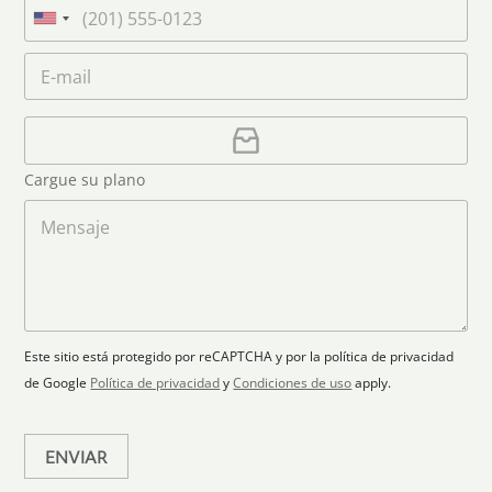
a
T
n
m
e
U
a
e
l
n
m
C
*
é
i
e
o
f
*
t
r
o
r
C
e
n
e
a
o
d
o
r
S
Cargue su plano
e
g
t
l
a
M
a
e
r
e
c
p
n
t
t
l
s
e
r
a
a
s
ó
n
j
+
n
o
e
i
1
Este sitio está protegido por reCAPTCHA y por la política de privacidad
c
de Google
Política de privacidad
y
Condiciones de uso
apply.
o
*
ENVIAR