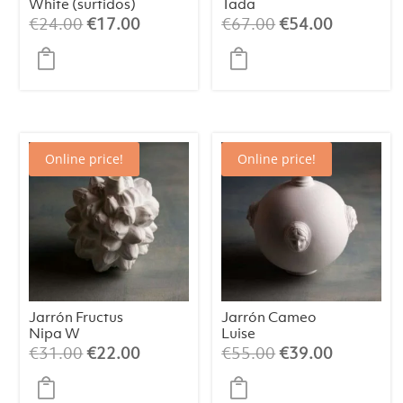
White (surtidos)
Tada
El
El
El
El
€
24.00
€
17.00
€
67.00
€
54.00
precio
precio
precio
precio
original
actual
original
actual
era:
es:
era:
es:
€24.00.
€17.00.
€67.00.
€54.00.
Online price!
Online price!
Jarrón Fructus
Jarrón Cameo
Nipa W
Luise
El
El
El
El
€
31.00
€
22.00
€
55.00
€
39.00
precio
precio
precio
precio
original
actual
original
actual