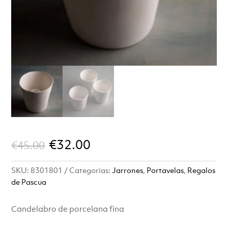
El
El
€
32.00
€
45.00
precio
precio
SKU:
8301801
Categorías:
Jarrones
,
Portavelas
,
Regalos
original
actual
de Pascua
era:
es:
Candelabro de porcelana fina
€45.00.
€32.00.