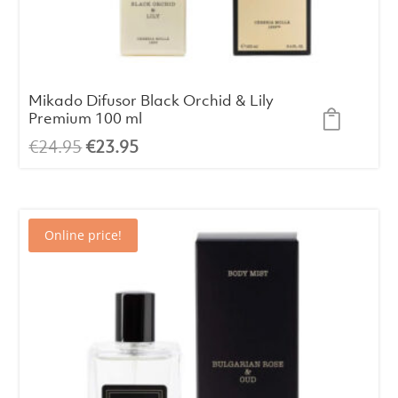
Mikado Difusor Black Orchid & Lily
Premium 100 ml
El
El
€
24.95
€
23.95
precio
precio
original
actual
era:
es:
Online price!
€24.95.
€23.95.