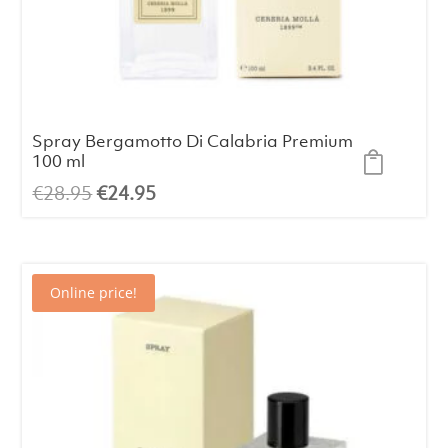
Spray Bergamotto Di Calabria Premium
100 ml
El
El
€
28.95
€
24.95
precio
precio
original
actual
era:
es:
Online price!
€28.95.
€24.95.