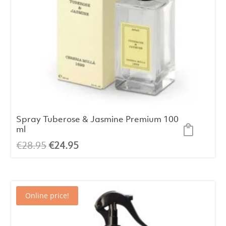
Spray Tuberose & Jasmine Premium 100
ml
El
El
€
28.95
€
24.95
precio
precio
original
actual
era:
es:
Online price!
€28.95.
€24.95.