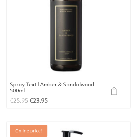
Spray Textil Amber & Sandalwood
500ml
El
El
€
25.95
€
23.95
precio
precio
original
actual
era:
es:
Online price!
€25.95.
€23.95.