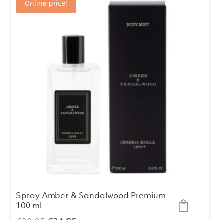
Online price!
€28.95.
€24.95.
Spray Amber & Sandalwood Premium
100 ml