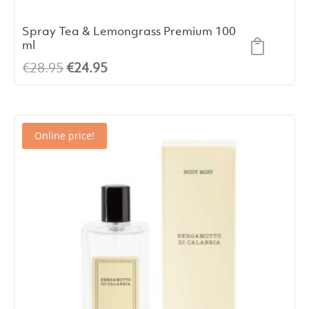
Spray Tea & Lemongrass Premium 100
ml
El
El
€
28.95
€
24.95
precio
precio
original
actual
era:
es:
Online price!
€28.95.
€24.95.