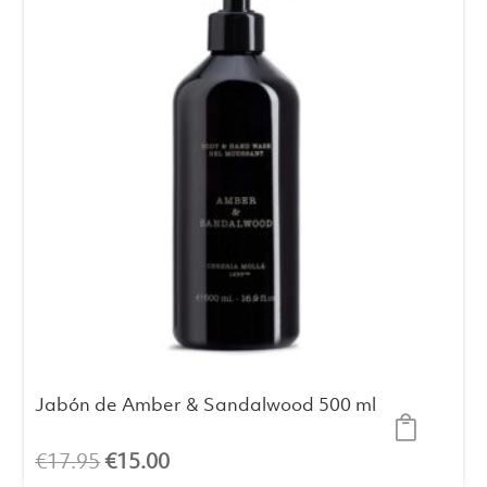
Jabón de Amber & Sandalwood 500 ml
El
El
€
17.95
€
15.00