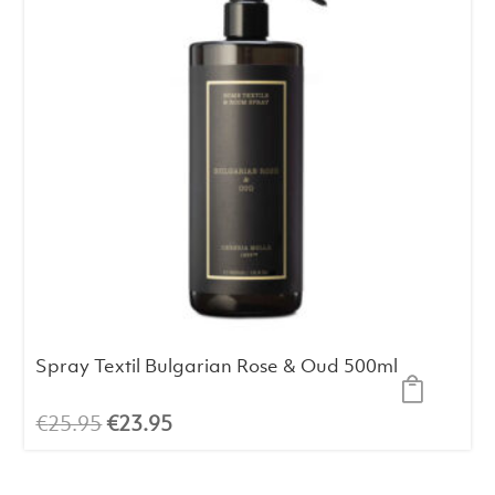
Spray Textil Bulgarian Rose & Oud 500ml
El
El
€
25.95
€
23.95
precio
precio
original
actual