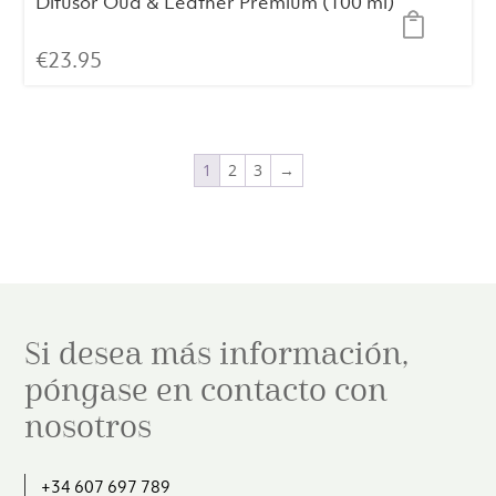
Difusor Oud & Leather Premium (100 ml)
€
23.95
1
2
3
→
Si desea más información,
póngase en contacto con
nosotros
+34 607 697 789