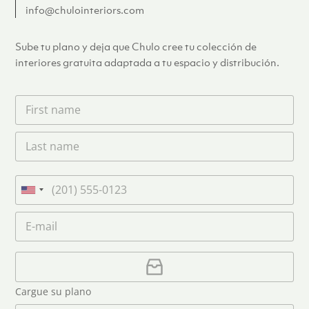
info@chulointeriors.com
Sube tu plano y deja que Chulo cree tu colección de
interiores gratuita adaptada a tu espacio y distribución.
F
i
r
L
s
a
t
s
n
t
a
T
n
m
e
U
a
e
l
n
m
C
*
é
i
e
o
f
*
t
r
o
r
C
e
n
e
a
o
d
o
r
S
Cargue su plano
e
g
t
l