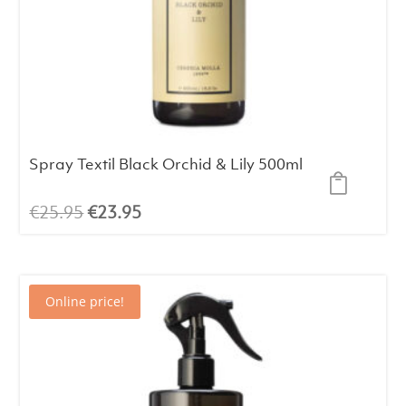
Spray Textil Black Orchid & Lily 500ml
El
El
€
25.95
€
23.95
precio
precio
original
actual
era:
es:
Online price!
€25.95.
€23.95.