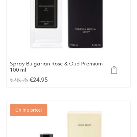
Spray Bulgarian Rose & Oud Premium
100 ml
El
El
€
28.95
€
24.95
precio
precio
original
actual
era:
es:
Online price!
€28.95.
€24.95.