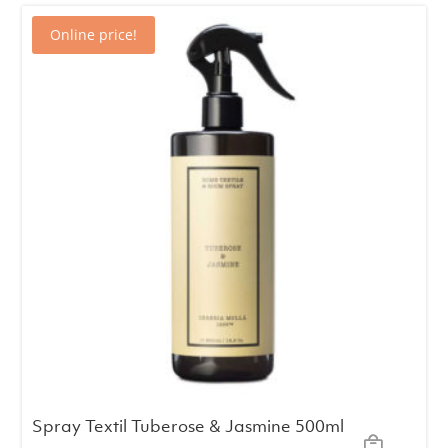
era:
es:
Online price!
€25.95.
€23.95.
Spray Textil Tuberose & Jasmine 500ml