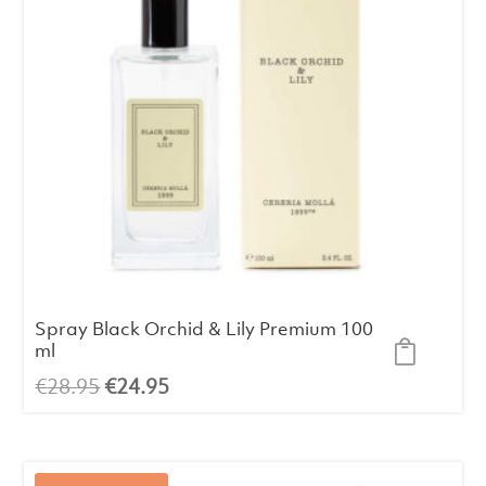
Spray Black Orchid & Lily Premium 100
ml
El
El
€
28.95
€
24.95
precio
precio
original
actual
era:
es: