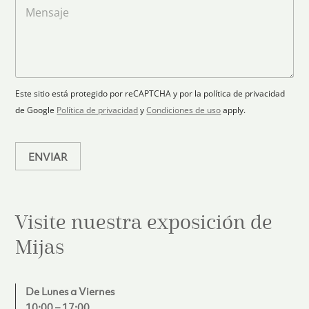
a
M
a
e
r
e
c
p
n
t
t
l
s
e
r
a
a
s
ó
n
j
+
n
o
e
i
1
Este sitio está protegido por reCAPTCHA y por la política de privacidad
c
de Google
Política de privacidad
y
Condiciones de uso
apply.
o
*
ENVIAR
Visite nuestra exposición de
Mijas
De Lunes a Viernes
10:00 – 17:00