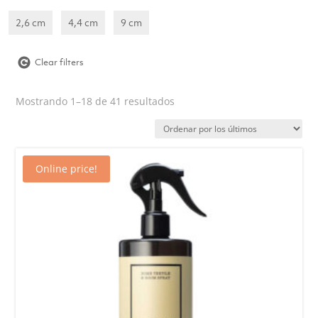
2,6 cm
4,4 cm
9 cm
Clear filters
Ordenado
Mostrando 1–18 de 41 resultados
por
los
últimos
Online price!