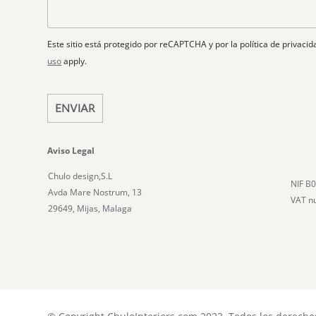
r
a
a
t
ó
n
j
n
o
e
e
i
Este sitio está protegido por reCAPTCHA y por la política de privac
s
c
uso
apply.
+
o
1
*
ENVIAR
Aviso Legal
Chulo design,S.L
NIF B
Avda Mare Nostrum, 13
VAT n
29649, Mijas, Malaga