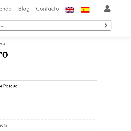
ienda
Blog
Contacto

Oro
ro
o
de Pascua
l
0.
ects