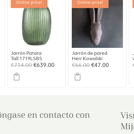
Online price!
Online price!
Jarrón Patara
Jarrón de pared
Tall 1719LSBS
Herr Kowalski
blanco
El
El
El
El
€
714.00
€
639.00
€
66.00
€
47.00
o
precio
precio
precio
precio
l
original
actual
original
actual
era:
es:
era:
es:
00.
€714.00.
€639.00.
€66.00.
€47.00.
óngase en contacto con
Vis
Mij