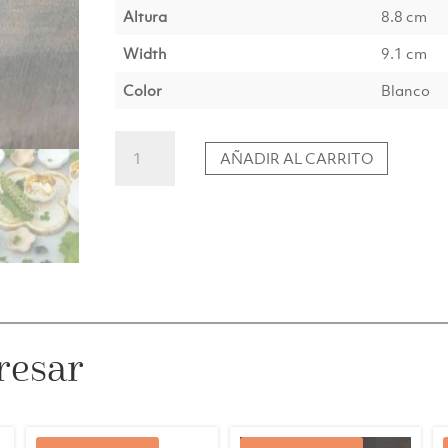
Altura
8.8 cm
Width
9.1 cm
Color
Blanco
Cuenco
AÑADIR AL CARRITO
Cosimo
S
Oro
cantidad
resar