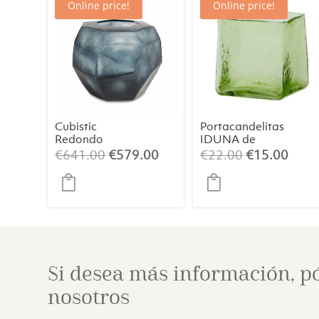
Online price!
Online price!
Cubistic
Portacandelitas
Redondo
IDUNA de
1653OBIN
cristal verde
El
El
El
El
€
641.00
€
579.00
€
22.00
€
15.00
hierba
precio
precio
precio
preci
original
actual
original
actua
era:
es:
era:
es:
€641.00.
€579.00.
€22.00.
€15.
Si desea más información, p
nosotros