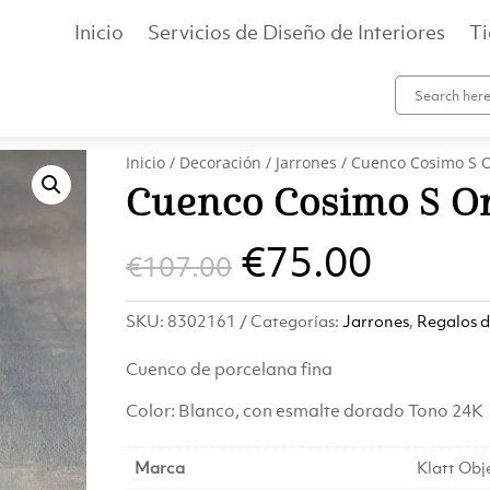
Inicio
Servicios de Diseño de Interiores
T
Inicio
/
Decoración
/
Jarrones
/ Cuenco Cosimo S 
Cuenco Cosimo S O
El
El
€
75.00
€
107.00
precio
preci
SKU:
8302161
Categorías:
Jarrones
,
Regalos 
original
actua
Cuenco de porcelana fina
era:
es:
Color: Blanco, con esmalte dorado Tono 24K
€107.00.
€75.0
Marca
Klatt Obj