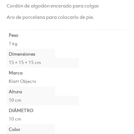
Cordón de algodón encerado para colgar.
€39.00.
€29.00.
Aro de porcelana para colocarlo de pie.
Peso
1 kg
Dimensiones
15 × 15 × 15 cm
Marca
Klatt Objects
Altura
10 cm
DIÁMETRO
10 cm
Color