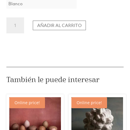
Blanco
Firmamento
AÑADIR AL CARRITO
Jarrón
esférico
con
estrellas
cantidad
También le puede interesar
Online price!
Online price!