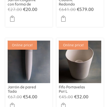
con forma de
Redondo
huevo “Erwin”, L
1653OBIN
El
El
El
El
€
27.00
€
20.00
€
641.00
€
579.00
precio
precio
precio
precio
original
actual
original
actual
era:
es:
era:
es:
€27.00.
€20.00.
€641.00.
€579.
Online price!
Online price!
Jarrón de pared
Fifo Portavelas
Tada
Pot L
El
El
El
El
€
67.00
€
54.00
€
45.00
€
32.00
precio
precio
precio
precio