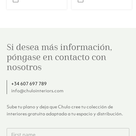
original
actual
original
actual
era:
es:
era:
es:
€67.00.
€54.00.
€45.00.
€32.00.
Si desea más información,
póngase en contacto con
nosotros
+34 607 697 789
info@chulointeriors.com
Sube tu plano y deja que Chulo cree tu colección de
interiores gratuita adaptada a tu espacio y distribución.
F