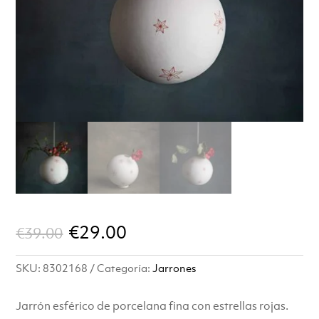
El
El
€
29.00
€
39.00
precio
precio
SKU:
8302168
Categoría:
Jarrones
original
actual
era:
es:
Jarrón esférico de porcelana fina con estrellas rojas.