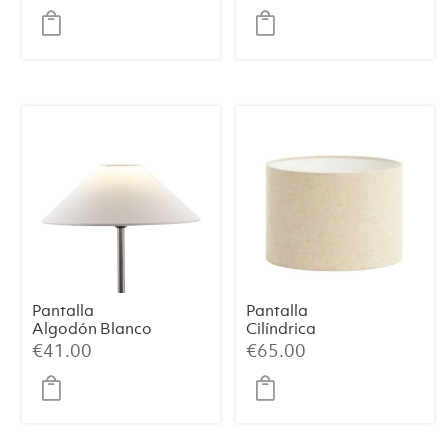
Ø40×30 cm
Pantalla
Pantalla
Algodón Blanco
Cilíndrica
35x9x18
LIVIGNO – Textil
€
41.00
€
65.00
Natural, Ø30×21
cm