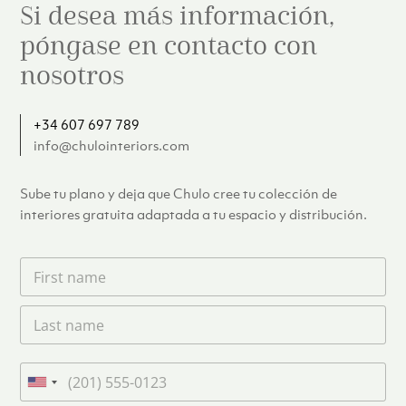
Si desea más información,
póngase en contacto con
nosotros
+34 607 697 789
info@chulointeriors.com
Sube tu plano y deja que Chulo cree tu colección de
interiores gratuita adaptada a tu espacio y distribución.
F
i
r
L
s
a
t
s
n
t
a
T
n
m
e
U
a
e
l