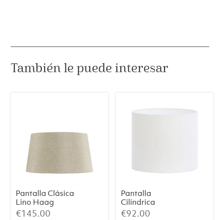
También le puede interesar
Pantalla Clásica
Pantalla
Lino Haag
Cilíndrica
(Mediana)
LIVIGNO –
€
145.00
€
92.00
Blanco Huevo,