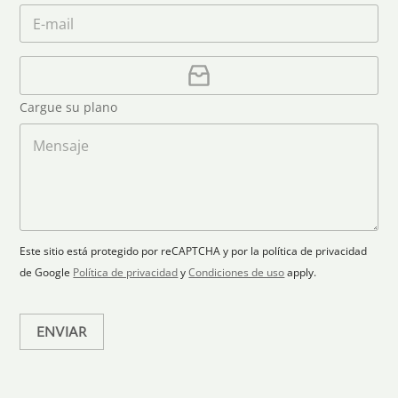
n
m
C
*
é
i
e
o
f
*
t
r
o
r
C
e
n
e
a
o
d
o
r
S
Cargue su plano
e
g
t
l
a
M
a
e
r
e
c
p
n
t
t
l
s
e
r
a
a
s
ó
n
j
+
n
o
e
i
1
Este sitio está protegido por reCAPTCHA y por la política de privacidad
c
de Google
Política de privacidad
y
Condiciones de uso
apply.
o
*
ENVIAR