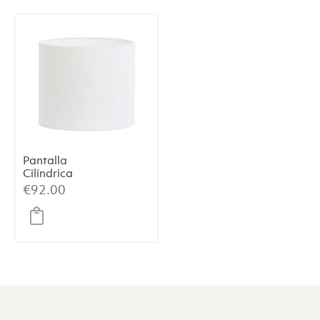
Pantalla
Cilíndrica
LIVIGNO –
€
92.00
Blanco Huevo,
Ø40×30 cm