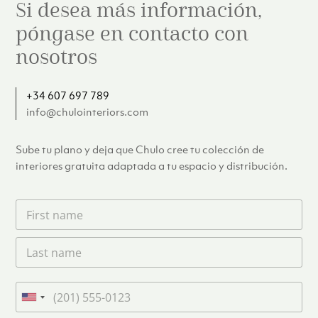
Si desea más información,
póngase en contacto con
nosotros
+34 607 697 789
info@chulointeriors.com
Sube tu plano y deja que Chulo cree tu colección de
interiores gratuita adaptada a tu espacio y distribución.
F
i
r
L
s
a
t
s
n
t
a
T
n
m
e
U
a
e
l
n