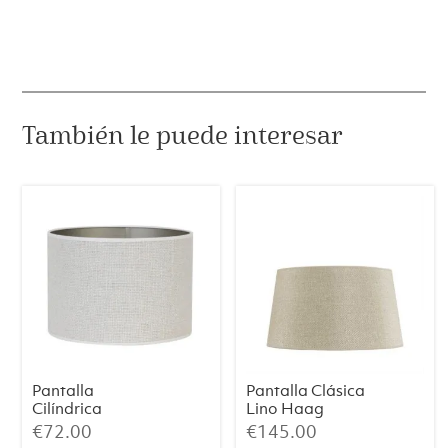
35x9x18
cantidad
También le puede interesar
Pantalla
Pantalla Clásica
Cilíndrica
Lino Haag
SAVERNA –
(Mediana)
€
72.00
€
145.00
Blanco Huevo,