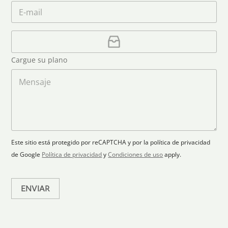
m
C
*
é
i
e
o
f
*
t
r
o
r
C
e
n
e
a
o
d
o
r
S
Cargue su plano
e
g
t
l
a
M
a
e
r
e
c
p
n
t
t
l
s
e
r
a
a
s
ó
n
j
+
n
o
e
i
1
Este sitio está protegido por reCAPTCHA y por la política de privacidad
c
de Google
Política de privacidad
y
Condiciones de uso
apply.
o
*
ENVIAR