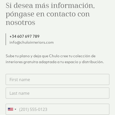
Si desea más información,
póngase en contacto con
nosotros
+34 607 697 789
info@chulointeriors.com
Sube tu plano y deja que Chulo cree tu colección de
interiores gratuita adaptada a tu espacio y distribución.
F
i
r
L
s
a
t
s
n
t
a
T
n
m
e
U
a