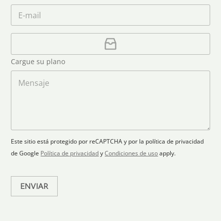
e
l
n
m
C
*
é
i
e
o
f
*
t
r
o
r
C
e
n
e
a
o
d
o
r
S
Cargue su plano
e
g
t
l
a
M
a
e
r
e
c
p
n
t
t
l
s
e
r
a
a
s
ó
n
j
+
n
o
e
i
1
Este sitio está protegido por reCAPTCHA y por la política de privacidad
c
de Google
Política de privacidad
y
Condiciones de uso
apply.
o
*
ENVIAR