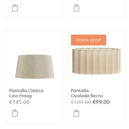
Blanco Huevo,
Ø40×30 cm
Online price!
Pantalla Clásica
Pantalla
Lino Haag
Ovalada Recta
(Mediana)
Slim 58-24-27
El
El
€
145.00
€
109.00
€
99.00
cm DISLI
precio
precio
Natural
original
actual
era:
es: