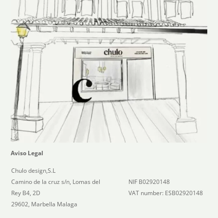
Aviso Legal
Chulo design,S.L
Camino de la cruz s/n, Lomas del
NIF B02920148
Rey B4, 2D
VAT number: ESB02920148
29602, Marbella Malaga