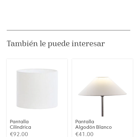
SAVERNA
–
Blanco
Huevo,
Ø30x21
cm
También le puede interesar
cantidad
Pantalla
Pantalla
Cilíndrica
Algodón Blanco
LIVIGNO –
35x9x18
€
92.00
€
41.00