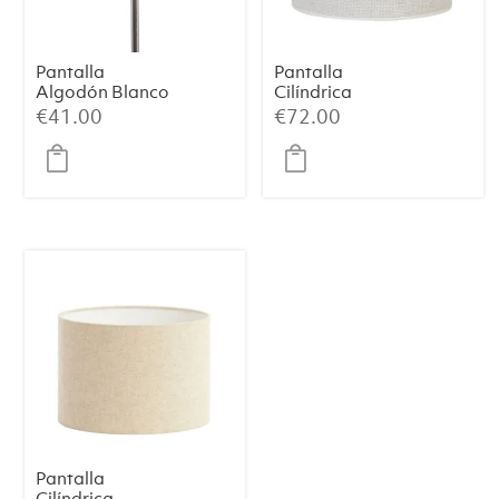
Pantalla
Pantalla
Algodón Blanco
Cilíndrica
35x9x18
SAVERNA –
€
41.00
€
72.00
Blanco Huevo,
Ø30×21 cm
Pantalla
Cilíndrica