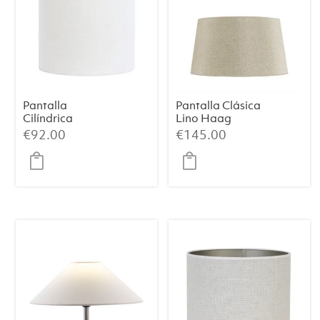
Pantalla
Pantalla Clásica
Cilíndrica
Lino Haag
LIVIGNO –
(Mediana)
€
92.00
€
145.00
Blanco Huevo,
Ø40×30 cm