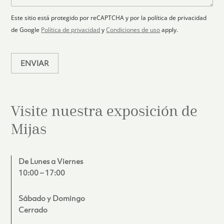
+
n
o
e
i
1
Este sitio está protegido por reCAPTCHA y por la política de privacidad
c
de Google
Política de privacidad
y
Condiciones de uso
apply.
o
*
ENVIAR
Visite nuestra exposición de
Mijas
De Lunes a Viernes
10:00 – 17:00
Sábado y Domingo
Cerrado