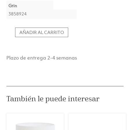
Gtin
3858924
AÑADIR AL CARRITO
Pantalla
Ovalada
Recta
Slim
Plazo de entrega 2-4 semanas
58-
24-
27
cm
DISLI
Natural
También le puede interesar
cantidad