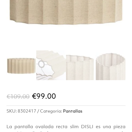
El
El
€
99.00
€
109.00
precio
precio
SKU:
8302417
Categoría:
Pantallas
original
actual
era:
es:
La pantalla ovalada recta slim DISLI es una pieza