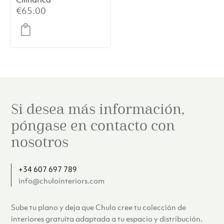
LIVIGNO – Textil
€
65.00
Natural, Ø30×21
cm
Si desea más información,
póngase en contacto con
nosotros
+34 607 697 789
info@chulointeriors.com
Sube tu plano y deja que Chulo cree tu colección de
interiores gratuita adaptada a tu espacio y distribución.