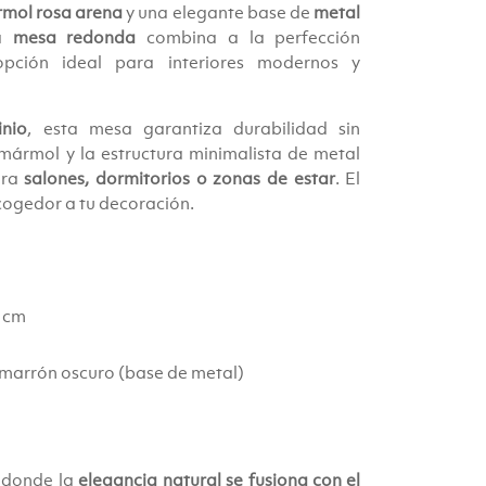
rmol rosa arena
y una elegante base de
metal
ta
mesa redonda
combina a la perfección
pción ideal para interiores modernos y
nio
, esta mesa garantiza durabilidad sin
 mármol y la estructura minimalista de metal
ara
salones, dormitorios o zonas de estar
. El
cogedor a tu decoración.
1 cm
y marrón oscuro (base de metal)
, donde la
elegancia natural se fusiona con el