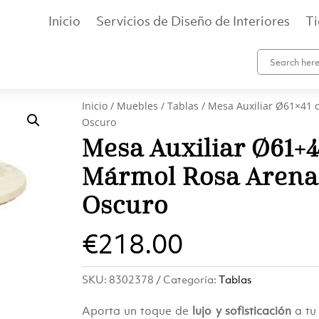
Inicio
Servicios de Diseño de Interiores
T
Inicio
/
Muebles
/
Tablas
/ Mesa Auxiliar Ø61×41
Oscuro
Mesa Auxiliar Ø61×
Mármol Rosa Arena
Oscuro
€
218.00
SKU:
8302378
Categoría:
Tablas
Aporta un toque de
lujo y sofisticación
a tu