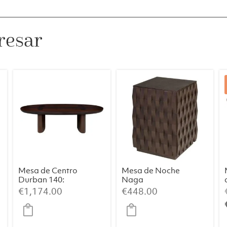
Mármol
Rosa
Arena
resar
+
Metal
Marrón
Oscuro
cantidad
Mesa de Centro
Mesa de Noche
Durban 140:
Naga
Elegancia
€
1,174.00
€
448.00
Artesanal con
Chapa de
Eucalipto
Ahumado