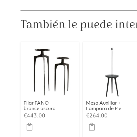
También le puede inte
Pilar PANO
Mesa Auxiliar +
bronce oscuro
Lámpara de Pie
TOLFA –
€
443.00
€
264.00
Ø40×135 cm,
Negro Mate