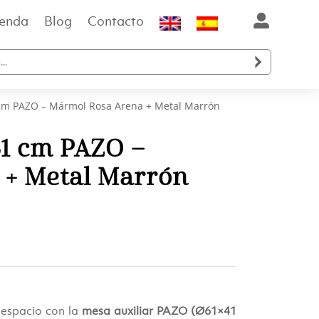
ienda
Blog
Contacto

 cm PAZO – Mármol Rosa Arena + Metal Marrón
41 cm PAZO –
 + Metal Marrón
 espacio con la
mesa auxiliar PAZO (Ø61×41