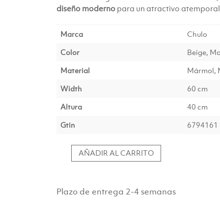
diseño moderno
para un atractivo atemporal
Marca
Chulo
Color
Beige, Ma
Material
Mármol, 
Width
60 cm
Altura
40 cm
Gtin
6794161
AÑADIR AL CARRITO
Mesa
Auxiliar
Ø61x41
Plazo de entrega 2-4 semanas
cm
PAZO
–