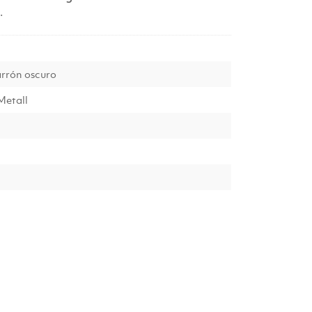
.
rrón oscuro
Metall