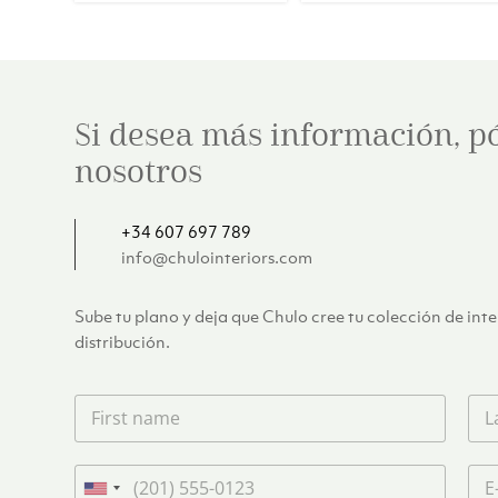
Si desea más información, p
nosotros
+34 607 697 789
info@chulointeriors.com
Sube tu plano y deja que Chulo cree tu colección de int
distribución.
F
L
i
a
r
s
s
t
T
C
t
n
e
o
U