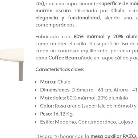
cm)
, con una impresionante
superficie de má
marrón oscuro
. Diseñada por
Chulo
, es
elegancia y funcionalidad
, siendo una o
contemporáneos.
Fabricada con
80% mármol y 20% alumi
comprometer el estilo. Su superficie lisa de
crean un contraste equilibrado, perfecta p
tema
Coffee Bean
añade un toque cálido y a
Características clave:
Marca
: Chulo
Dimensiones
: Diámetro – 61 cm, Altura – 4
Materiales
: 80% mármol, 20% aluminio
Color
: Rosa arena (superficie de mármol) 
Peso
: 16.12 Kg
Estilo
: Moderno, Contemporáneo, Lujoso
Decora tu hogar con la
mesa auxiliar PAZO