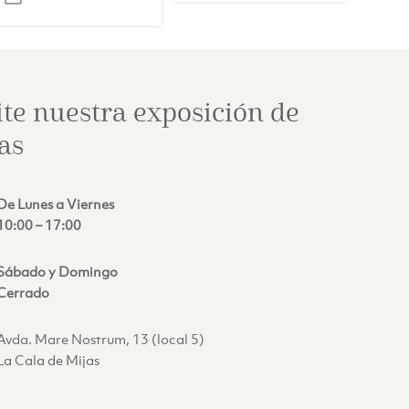
era:
actual
€2,321.00.
es:
€1,849.00.
ite nuestra exposición de
as
De Lunes a Viernes
10:00 – 17:00
Sábado y Domingo
Cerrado
Avda. Mare Nostrum, 13 (local 5)
La Cala de Mijas