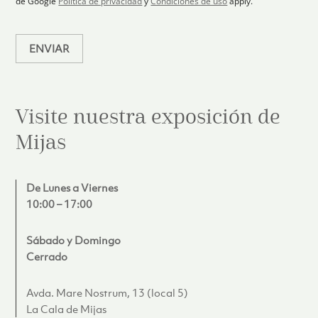
de Google
Política de privacidad
y
Condiciones de uso
apply.
o
*
ENVIAR
Visite nuestra exposición de
Mijas
De Lunes a Viernes
10:00 – 17:00
Sábado y Domingo
Cerrado
Avda. Mare Nostrum, 13 (local 5)
La Cala de Mijas