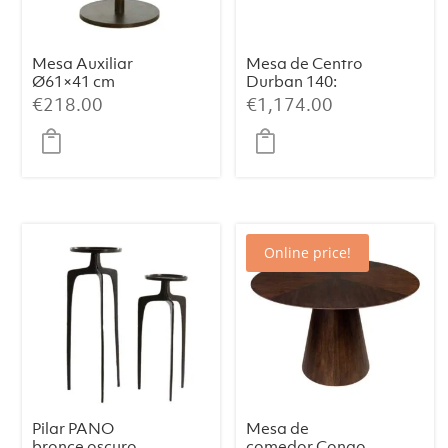
Mesa Auxiliar
Mesa de Centro
Ø61×41 cm
Durban 140:
PAZO – Mármol
Elegancia
€
218.00
€
1,174.00
Rosa Arena +
Artesanal con
Metal Marrón
Chapa de
Oscuro
Eucalipto
Ahumado
Online price!
Pilar PANO
Mesa de
bronce oscuro
comedor Congo