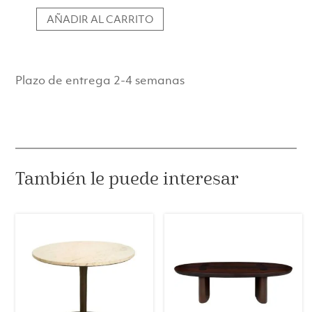
AÑADIR AL CARRITO
Aparador
en
Roble
con
Plazo de entrega 2-4 semanas
Acabado
Blanco
Mate
Cálido
cantidad
También le puede interesar