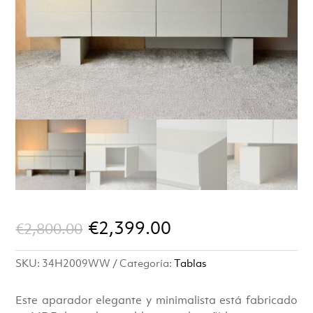
El
El
€
2,399.00
€
2,800.00
precio
precio
SKU:
34H2009WW
Categoría:
Tablas
original
actual
era:
es:
Este aparador elegante y minimalista está fabricado