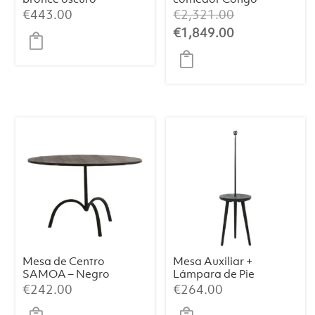
Ø120
El
€
443.00
€
2,321.00
precio
El
€
1,849.00
original
precio
era:
actual
€2,321.00.
es:
€1,849.00.
Mesa de Centro
Mesa Auxiliar +
SAMOA – Negro
Lámpara de Pie
Mate (Ø64×39
TOLFA –
€
242.00
€
264.00
cm)
Ø40×135 cm,
Negro Mate