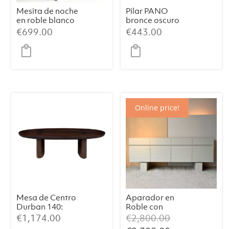
Mesita de noche
Pilar PANO
en roble blanco
bronce oscuro
grisáceo
€
699.00
€
443.00
patinado con
patas metálicas
en dorado
envejecido
Online price!
Mesa de Centro
Aparador en
Durban 140:
Roble con
Elegancia
Acabado
El
€
1,174.00
€
2,800.00
Artesanal con
Blanco Mate