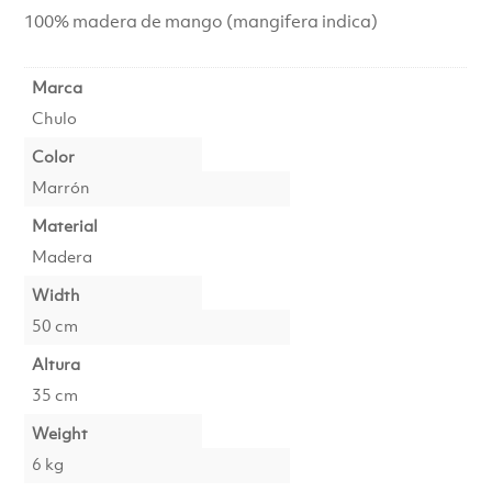
100% madera de mango (mangifera indica)
€335.00.
€179.00.
Marca
Chulo
Color
Marrón
Material
Madera
Width
50 cm
Altura
35 cm
Weight
6 kg