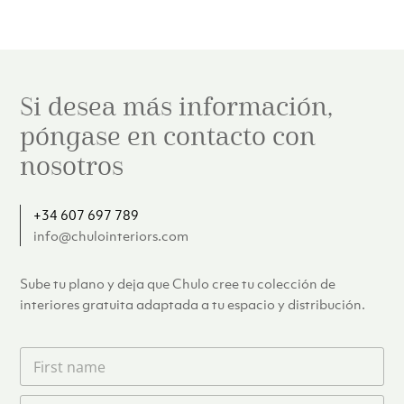
Si desea más información,
póngase en contacto con
nosotros
+34 607 697 789
info@chulointeriors.com
Sube tu plano y deja que Chulo cree tu colección de
interiores gratuita adaptada a tu espacio y distribución.
F
i
r
L