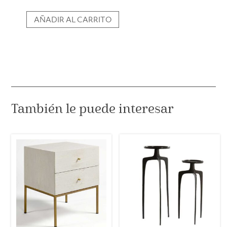
AÑADIR AL CARRITO
Mesa
auxiliar
KALOMO
madera
roble
S
cantidad
También le puede interesar