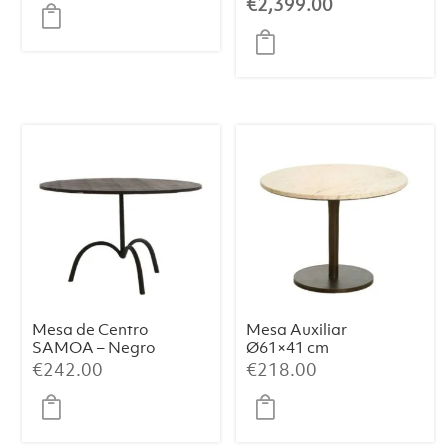
precio
El
€
2,399.00
Chapa de
Cálido
original
precio
Eucalipto
Ahumado
era:
actual
€2,800.00.
es:
€2,399.00.
Mesa de Centro
Mesa Auxiliar
SAMOA – Negro
Ø61×41 cm
Mate (Ø64×39
PAZO – Mármol
€
242.00
€
218.00
cm)
Rosa Arena +
Metal Marrón
Oscuro