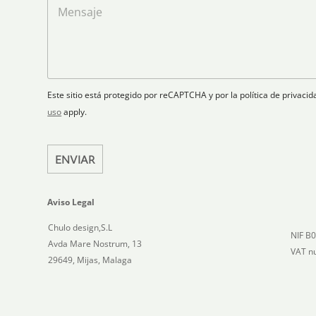
a
M
d
e
r
e
S
c
p
n
t
t
l
s
a
r
a
a
t
ó
n
j
n
o
e
e
i
Este sitio está protegido por reCAPTCHA y por la política de privac
s
c
uso
apply.
+
o
1
*
ENVIAR
Aviso Legal
Chulo design,S.L
NIF B
Avda Mare Nostrum, 13
VAT n
29649, Mijas, Malaga