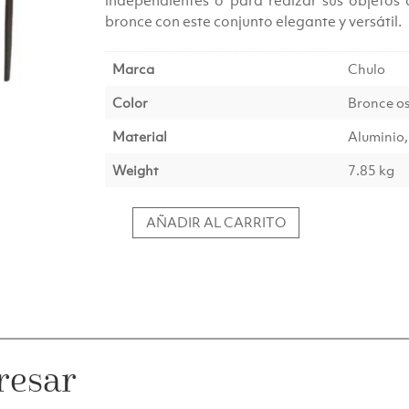
independientes o para realzar sus objetos d
bronce con este conjunto elegante y versátil.
Marca
Chulo
Color
Bronce o
Material
Aluminio,
Weight
7.85 kg
AÑADIR AL CARRITO
Pilar
PANO
bronce
oscuro
cantidad
resar