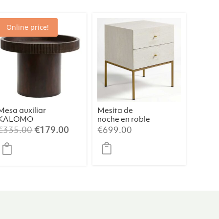
Online price!
Mesa auxiliar
Mesita de
KALOMO
noche en roble
madera roble S
blanco grisáceo
El
El
€
335.00
€
179.00
€
699.00
patinado con
precio
precio
patas metálicas
original
actual
en dorado
envejecido
era:
es:
€335.00.
€179.00.