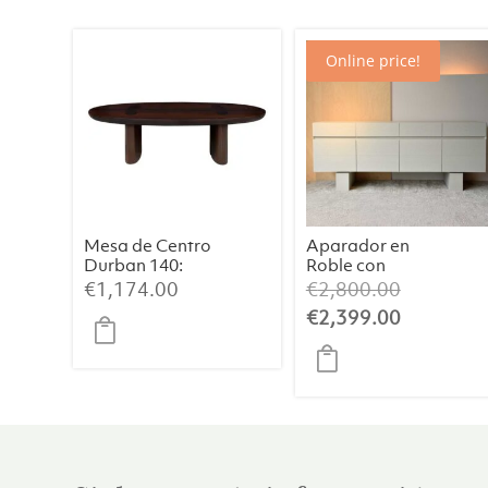
Online price!
Mesa de Centro
Aparador en
Durban 140:
Roble con
Elegancia
Acabado
El
€
1,174.00
€
2,800.00
Artesanal con
Blanco Mate
precio
El
€
2,399.00
Chapa de
Cálido
original
precio
Eucalipto
Ahumado
era:
actual
€2,800.0
es:
€2,399.0