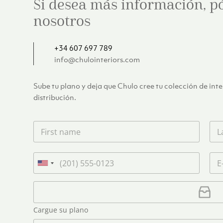
Si desea más información, p
nosotros
+34 607 697 789
info@chulointeriors.com
Sube tu plano y deja que Chulo cree tu colección de int
distribución.
F
L
i
a
r
s
s
t
T
C
t
n
e
o
U
n
a
l
r
n
a
m
é
r
C
i
m
e
f
e
a
e
t
*
o
o
r
*
Cargue su plano
e
n
e
g
o
l