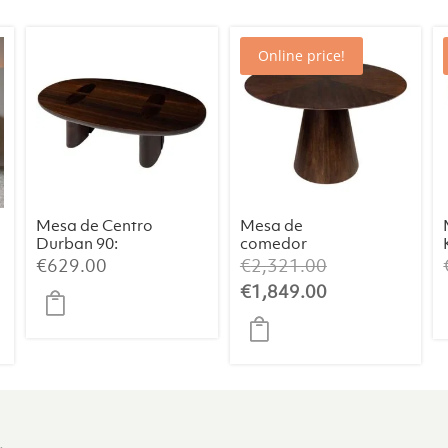
Online price!
Mesa de Centro
Mesa de
Durban 90:
comedor
Elegancia
Congo Ø120
El
€
629.00
€
2,321.00
Artesanal con
precio
El
€
1,849.00
Chapa de
original
precio
Eucalipto
Ahumado
era:
actual
0.
€2,321.00.
es:
0.
€1,849.00.