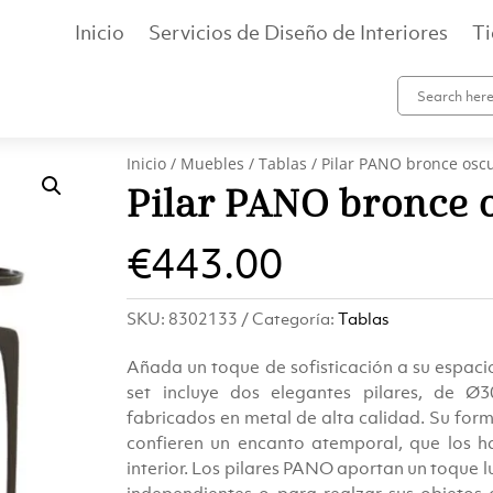
Inicio
Servicios de Diseño de Interiores
T
Inicio
/
Muebles
/
Tablas
/ Pilar PANO bronce osc
Pilar PANO bronce 
€
443.00
SKU:
8302133
Categoría:
Tablas
Añada un toque de sofisticación a su espaci
set incluye dos elegantes pilares, de 
fabricados en metal de alta calidad. Su for
confieren un encanto atemporal, que los h
interior. Los pilares PANO aportan un toque l