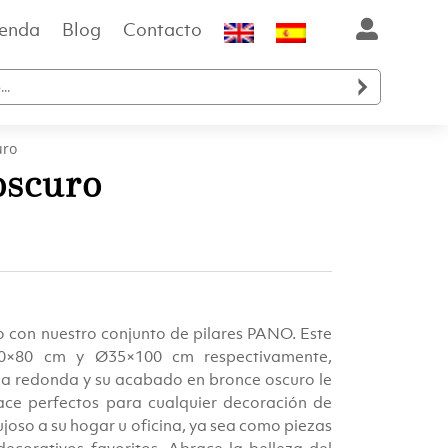
ienda
Blog
Contacto

uro
oscuro
o con nuestro conjunto de pilares PANO. Este
Ø30×80 cm y Ø35×100 cm respectivamente,
ma redonda y su acabado en bronce oscuro le
ace perfectos para cualquier decoración de
ujoso a su hogar u oficina, ya sea como piezas