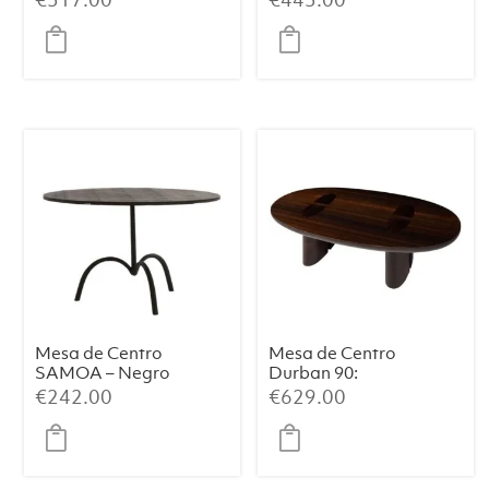
Mesa de Centro
Mesa de Centro
SAMOA – Negro
Durban 90:
Mate (Ø64×39
Elegancia
€
242.00
€
629.00
cm)
Artesanal con
Chapa de
Eucalipto
Ahumado