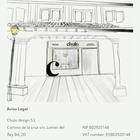
Aviso Legal
Chulo design,S.L
Camino de la cruz s/n, Lomas del
NIF B02920148
Rey B4, 2D
VAT number: ESB02920148