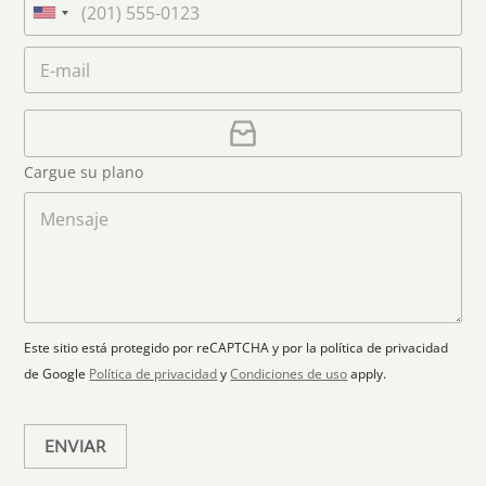
n
m
e
U
a
e
l
n
m
C
*
é
i
e
o
f
*
t
r
o
r
C
e
n
e
a
o
d
o
r
S
Cargue su plano
e
g
t
l
a
M
a
e
r
e
c
p
n
t
t
l
s
e
r
a
a
s
ó
n
j
+
n
o
e
i
1
Este sitio está protegido por reCAPTCHA y por la política de privacidad
c
de Google
Política de privacidad
y
Condiciones de uso
apply.
o
*
ENVIAR