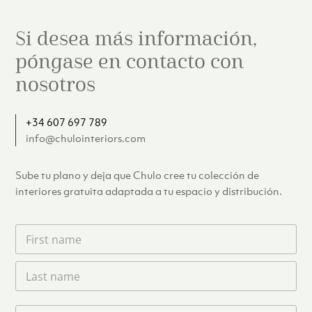
Si desea más información,
póngase en contacto con
nosotros
+34 607 697 789
info@chulointeriors.com
Sube tu plano y deja que Chulo cree tu colección de
interiores gratuita adaptada a tu espacio y distribución.
F
i
r
L
s
a
t
s
n
t
a
T