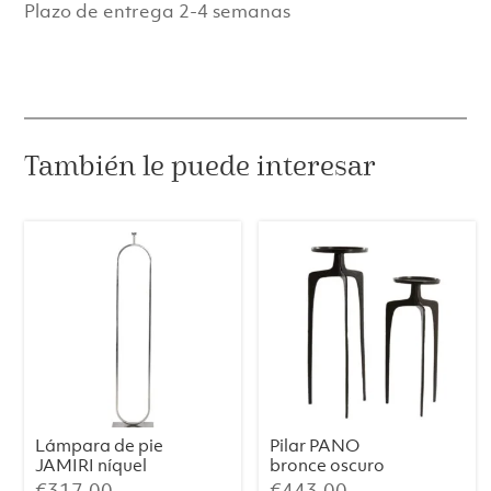
Lámpara
Plazo de entrega 2-4 semanas
de
Pie
TOLFA
–
Ø40x135
cm,
También le puede interesar
Negro
Mate
cantidad
Lámpara de pie
Pilar PANO
JAMIRI níquel
bronce oscuro
€
317.00
€
443.00