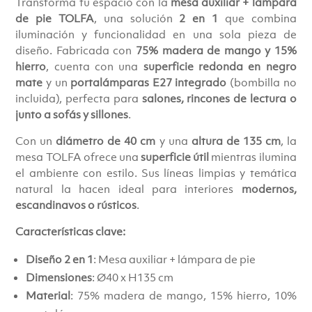
Transforma tu espacio con la
mesa auxiliar + lámpara
de pie TOLFA
, una solución
2 en 1
que combina
iluminación y funcionalidad en una sola pieza de
diseño. Fabricada con
75% madera de mango y 15%
hierro
, cuenta con una
superficie redonda en negro
mate
y un
portalámparas E27 integrado
(bombilla no
incluida), perfecta para
salones, rincones de lectura o
junto a sofás y sillones
.
Con un
diámetro de 40 cm
y una
altura de 135 cm
, la
mesa TOLFA ofrece una
superficie útil
mientras ilumina
el ambiente con estilo. Sus líneas limpias y temática
natural la hacen ideal para interiores
modernos,
escandinavos o rústicos
.
Características clave:
Diseño 2 en 1
: Mesa auxiliar + lámpara de pie
Dimensiones
: Ø40 x H135 cm
Material
: 75% madera de mango, 15% hierro, 10%