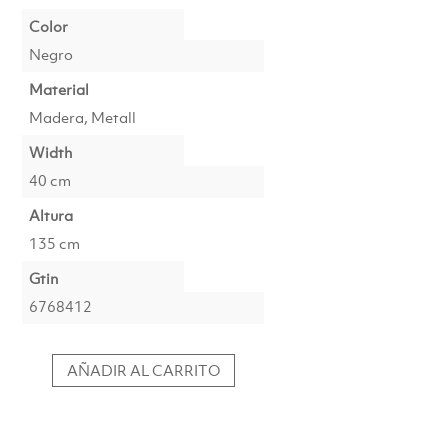
Color
Negro
Material
Madera, Metall
Width
40 cm
Altura
135 cm
Gtin
6768412
AÑADIR AL CARRITO
Mesa
Auxiliar
+