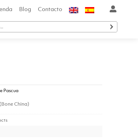
ienda
Blog
Contacto

io
de Pascua
al
 (Bone China)
ects
.00.