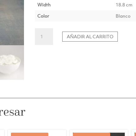
Width
18.8 cm
Color
Blanco
Cuenco
AÑADIR AL CARRITO
Hana
cantidad
resar