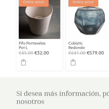
Online price!
Online price!
Fifo Portavelas
Cubistic
Pot L
Redondo
1653OBIN
El
El
El
El
€
45.00
€
32.00
€
641.00
€
579.00
precio
precio
precio
pr
original
actual
original
ac
era:
es:
era:
es
€45.00.
€32.00.
€641.00.
€5
Si desea más información, p
nosotros