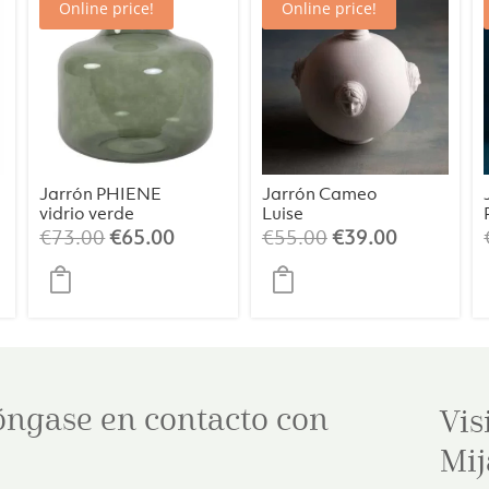
Online price!
Online price!
Jarrón PHIENE
Jarrón Cameo
vidrio verde
Luise
oscuro / gris
El
El
El
El
€
73.00
€
65.00
€
55.00
€
39.00
claro L
ecio
precio
precio
precio
precio
tual
original
actual
original
actual
:
era:
es:
era:
es:
79.00.
€73.00.
€65.00.
€55.00.
€39.00.
óngase en contacto con
Vis
Mij