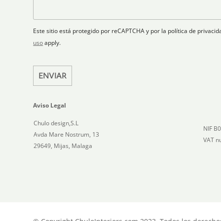
r
a
a
t
ó
n
j
n
o
e
e
i
Este sitio está protegido por reCAPTCHA y por la política de privac
s
c
uso
apply.
+
o
1
*
ENVIAR
Aviso Legal
Chulo design,S.L
NIF B
Avda Mare Nostrum, 13
VAT n
29649, Mijas, Malaga