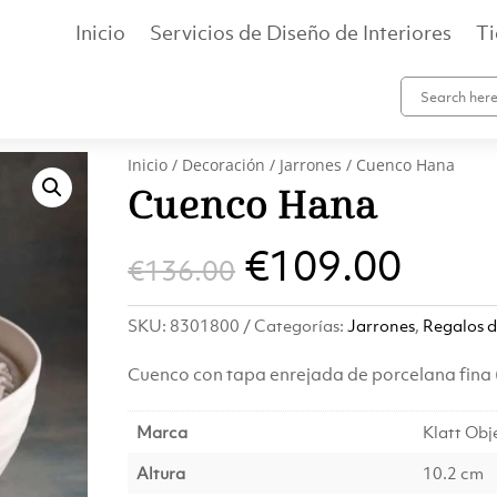
Inicio
Servicios de Diseño de Interiores
T
Inicio
/
Decoración
/
Jarrones
/ Cuenco Hana
Cuenco Hana
El
El
€
109.00
€
136.00
precio
prec
SKU:
8301800
Categorías:
Jarrones
,
Regalos 
original
actu
Cuenco con tapa enrejada de porcelana fina
era:
es:
Marca
Klatt Obj
€136.00.
€109
Altura
10.2 cm