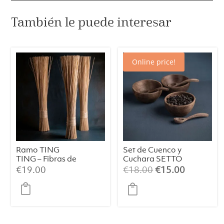
(61
mm,
También le puede interesar
Negro)
cantidad
Online price!
Ramo TING
Set de Cuenco y
TING – Fibras de
Cuchara SETTO
Palma Natural
– Hecho a Mano
El
El
€
19.00
€
18.00
€
15.00
Blanqueadas
en Madera
precio
precio
(60 cm)
Graywood
original
actual
era:
es:
€18.00.
€15.00.