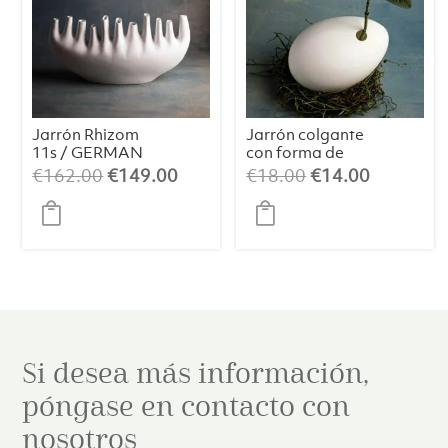
Jarrón Rhizom
Jarrón colgante
11s / GERMAN
con forma de
DESIGN
huevo “Erwin”, S
El
El
El
El
€
162.00
€
149.00
€
18.00
€
14.00
AWARD
precio
precio
precio
precio
WINNER 2024
original
actual
original
actual
era:
es:
era:
es:
€162.00.
€149.00.
€18.00.
€14.00.
Si desea más información,
póngase en contacto con
nosotros