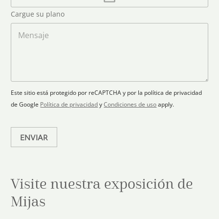
o
d
o
r
S
Cargue su plano
e
g
t
l
a
M
a
e
r
e
c
p
n
t
t
l
s
e
r
a
a
s
ó
n
j
+
n
o
e
i
1
Este sitio está protegido por reCAPTCHA y por la política de privacidad
c
de Google
Política de privacidad
y
Condiciones de uso
apply.
o
*
ENVIAR
Visite nuestra exposición de
Mijas