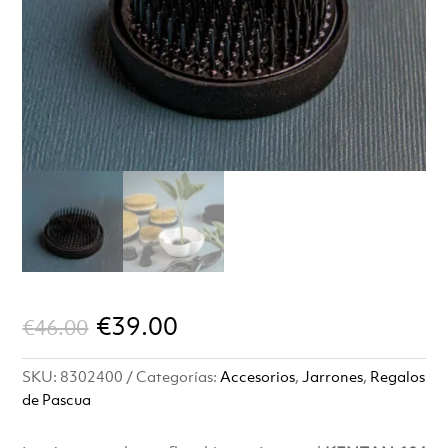
El
El
€
39.00
€
46.00
precio
precio
SKU:
8302400
Categorías:
Accesorios
,
Jarrones
,
Regalos
original
actual
de Pascua
era:
es: