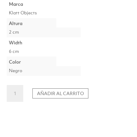
Marca
Klatt Objects
Altura
2 cm
Width
6 cm
Color
Negro
KENZAN
AÑADIR AL CARRITO
104
–
Pincho
para
Ikebana
Estándar