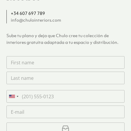
+34 607 697 789
info@chulointeriors.com
Sube tu plano y deja que Chulo cree tu colección de
interiores gratuita adaptada a tu espacio y distribución.
F
i
r
L
s
a
t
s
n
t
a
T
n
m
e
U
a
e
l
n
m
C
*
é
i
e
o
f
*
t
r
o
r
C
e
n
e
a