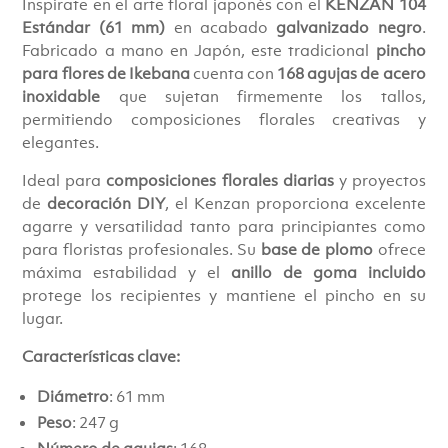
Inspírate en el arte floral japonés con el
KENZAN 104
€46.00.
€39.00.
Estándar (61 mm)
en acabado
galvanizado negro
.
Fabricado a mano en Japón, este tradicional
pincho
para flores de Ikebana
cuenta con
168 agujas de acero
inoxidable
que sujetan firmemente los tallos,
permitiendo composiciones florales creativas y
elegantes.
Ideal para
composiciones florales diarias
y proyectos
de
decoración DIY
, el Kenzan proporciona excelente
agarre y versatilidad tanto para principiantes como
para floristas profesionales. Su
base de plomo
ofrece
máxima estabilidad y el
anillo de goma incluido
protege los recipientes y mantiene el pincho en su
lugar.
Características clave:
Diámetro
: 61 mm
Peso
: 247 g
Número de agujas
: 168