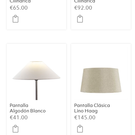
Cilíndrica
Cilíndrica
LIVIGNO – Textil
LIVIGNO –
€
65.00
€
92.00
Natural, Ø30×21
Blanco Huevo,
cm
Ø40×30 cm
Pantalla
Pantalla Clásica
Algodón Blanco
Lino Haag
35x9x18
(Mediana)
€
41.00
€
145.00