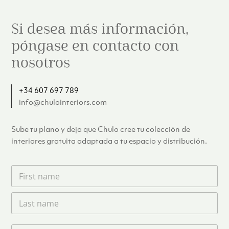
Si desea más información,
póngase en contacto con
nosotros
+34 607 697 789
info@chulointeriors.com
Sube tu plano y deja que Chulo cree tu colección de
interiores gratuita adaptada a tu espacio y distribución.
F
i
r
L
s
a
t
s
n
t
a
T