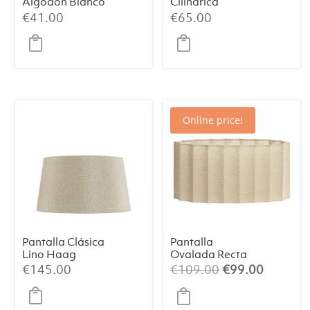
Algodón Blanco
Cilíndrica
35x9x18
LIVIGNO – Textil
€
41.00
€
65.00
Natural, Ø30×21
cm
Online price!
Pantalla Clásica
Pantalla
Lino Haag
Ovalada Recta
(Mediana)
Slim 58-24-27
El
El
€
145.00
€
109.00
€
99.00
cm DISLI
precio
precio
Natural
original
actual