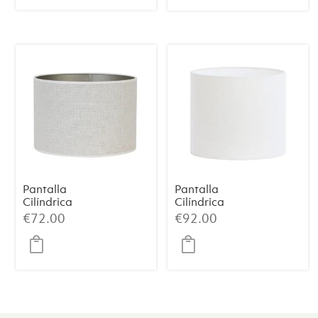
era:
es:
€109.00.
€99.00.
Pantalla
Pantalla
Cilíndrica
Cilíndrica
SAVERNA –
LIVIGNO –
€
72.00
€
92.00
Blanco Huevo,
Blanco Huevo,
Ø30×21 cm
Ø40×30 cm