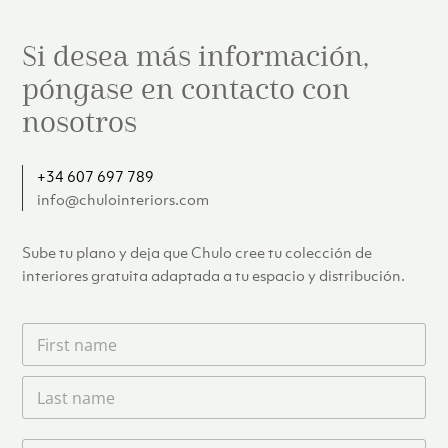
Si desea más información,
póngase en contacto con
nosotros
+34 607 697 789
info@chulointeriors.com
Sube tu plano y deja que Chulo cree tu colección de
interiores gratuita adaptada a tu espacio y distribución.
F
i
r
L
s
a
t
s
n
t
a
T