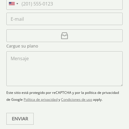
n
m
e
U
a
e
l
n
m
C
*
é
i
e
o
f
*
t
r
o
r
C
e
n
e
a
o
d
o
r
S
Cargue su plano
e
g
t
l
a
M
a
e
r
e
c
p
n
t
t
l
s
e
r
a
a
s
ó
n
j
+
n
o
e
i
1
Este sitio está protegido por reCAPTCHA y por la política de privacidad
c
de Google
Política de privacidad
y
Condiciones de uso
apply.
o
*
ENVIAR