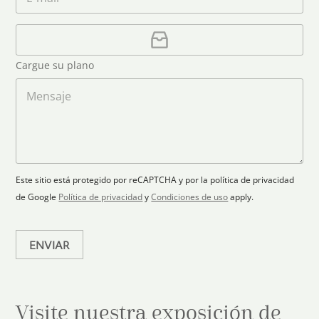
e
o
f
o
*
r
o
u
r
C
n
e
a
n
o
o
r
t
Cargue su plano
e
g
r
l
a
M
y
e
r
e
s
c
p
n
t
l
s
e
r
a
a
l
ó
n
j
e
n
o
e
c
i
Este sitio está protegido por reCAPTCHA y por la política de privacidad
c
t
de Google
Política de privacidad
y
Condiciones de uso
apply.
o
e
*
d
ENVIAR
Visite nuestra exposición de