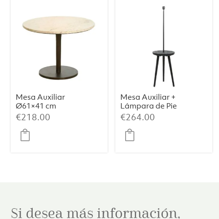
Mesa Auxiliar
Mesa Auxiliar +
Ø61×41 cm
Lámpara de Pie
PAZO – Mármol
TOLFA –
€
218.00
€
264.00
Rosa Arena +
Ø40×135 cm,
Metal Marrón
Negro Mate
Oscuro
Si desea más información,