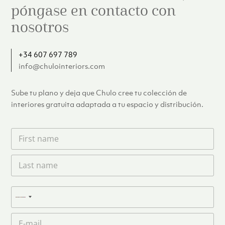
póngase en contacto con
nosotros
+34 607 697 789
info@chulointeriors.com
Sube tu plano y deja que Chulo cree tu colección de
interiores gratuita adaptada a tu espacio y distribución.
F
i
r
L
s
a
t
s
n
t
a
T
n
N
m
e
a
e
l
o
m
C
*
é
c