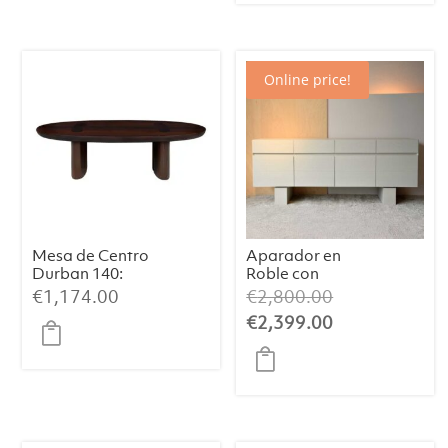
€2,321.00.
es:
€1,849.00.
Online price!
Mesa de Centro
Aparador en
Durban 140:
Roble con
Elegancia
Acabado
El
€
1,174.00
€
2,800.00
Artesanal con
Blanco Mate
precio
El
€
2,399.00
Chapa de
Cálido
original
precio
Eucalipto
Ahumado
era:
actual
€2,800.00.
es:
€2,399.00.