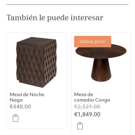
También le puede interesar
Online price!
Mesa de Noche
Mesa de
Naga
comedor Congo
Ø120
El
€
448.00
€
2,321.00
precio
El
€
1,849.00
original
precio
era:
actual