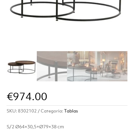
€
974.00
SKU:
8302102
Categoría:
Tablas
S/2 Ø64×30,5+Ø79×38 cm