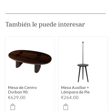
También le puede interesar
Mesa de Centro
Mesa Auxiliar +
Durban 90:
Lámpara de Pie
Elegancia
TOLFA –
€
629.00
€
264.00
Artesanal con
Ø40×135 cm,
Chapa de
Negro Mate
Eucalipto