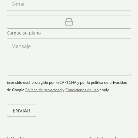
*
é
i
e
o
f
*
t
r
o
r
C
e
n
e
a
o
d
o
r
S
Cargue su plano
e
g
t
l
a
M
a
e
r
e
c
p
n
t
t
l
s
e
r
a
a
s
ó
n
j
+
n
o
e
i
1
Este sitio está protegido por reCAPTCHA y por la política de privacidad
c
de Google
Política de privacidad
y
Condiciones de uso
apply.
o
*
ENVIAR