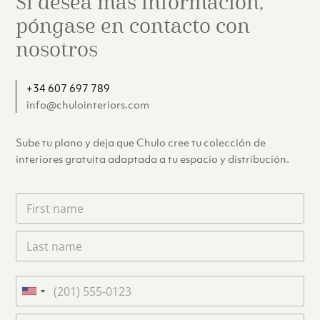
Si desea más información,
póngase en contacto con
nosotros
+34 607 697 789
info@chulointeriors.com
Sube tu plano y deja que Chulo cree tu colección de
interiores gratuita adaptada a tu espacio y distribución.
F
i
r
L
s
a
t
s
n
t
a
T
n
m
e
U
a
e
l
n
m
C