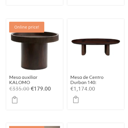
Ahumado
Online price!
Mesa auxiliar
Mesa de Centro
KALOMO
Durban 140:
madera roble S
Elegancia
El
El
€
335.00
€
179.00
€
1,174.00
Artesanal con
precio
precio
Chapa de
original
actual
Eucalipto
Ahumado
era:
es:
€335.00.
€179.00.