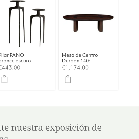
Pilar PANO
Mesa de Centro
bronce oscuro
Durban 140:
Elegancia
€
443.00
€
1,174.00
Artesanal con
Chapa de
Eucalipto
Ahumado
ite nuestra exposición de