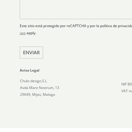
t
l
s
a
r
a
a
t
ó
n
j
n
o
e
e
i
Este sitio está protegido por reCAPTCHA y por la política de privac
s
c
uso
apply.
+
o
1
*
ENVIAR
Aviso Legal
Chulo design,S.L
NIF B
Avda Mare Nostrum, 13
VAT n
29649, Mijas, Malaga