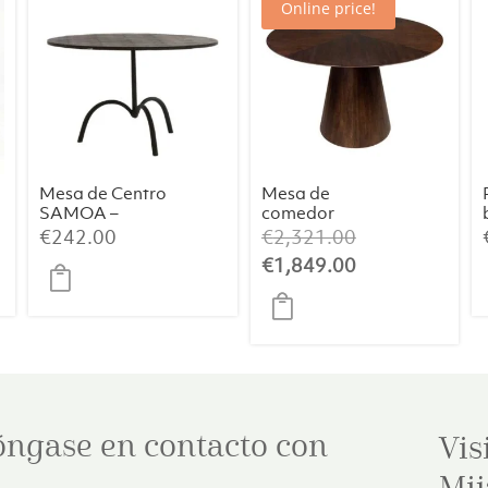
Online price!
Mesa de Centro
Mesa de
SAMOA –
comedor
Negro Mate
Congo Ø120
El
€
242.00
€
2,321.00
(Ø64×39 cm)
precio
El
€
1,849.00
original
precio
era:
actual
€2,321.00.
es:
€1,849.00.
óngase en contacto con
Vis