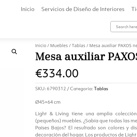
Inicio
Servicios de Diseño de Interiores
T
Inicio
/
Muebles
/
Tablas
/ Mesa auxiliar PAXOS n
Mesa auxiliar PAXO
€
334.00
SKU:
6790312
Categoría:
Tablas
Ø45×64 cm
Light & Living tiene una amplia colecció
(pequeños) muebles. ¿Sabía que todas las mesa
Países Bajos? El resultado son colores y di
decoración del hogar. Los productos de Light