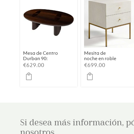
Mesa de Centro
Mesita de
Durban 90:
noche en roble
Elegancia
blanco grisáceo
€
629.00
€
699.00
Artesanal con
patinado con
Chapa de
patas metálicas
Eucalipto
en dorado
Ahumado
envejecido
Si desea más información, p
nosotros