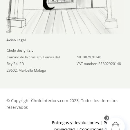
Aviso Legal
Chulo design,S.L
Camino de la cruz s/n, Lomas del
NIF B02920148
Rey B4, 2D
VAT number: ESB02920148
29602, Marbella Malaga
© Copyright ChuloInteriors.com 2023, Todos los derechos
reservados
0
Entregas y devoluciones
|
Política de
privacidad
|
Condiciones generales