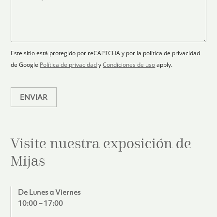
c
p
n
t
t
l
s
e
r
a
a
s
ó
n
j
+
n
o
e
i
1
Este sitio está protegido por reCAPTCHA y por la política de privacidad
c
de Google
Política de privacidad
y
Condiciones de uso
apply.
o
*
ENVIAR
Visite nuestra exposición de
Mijas
De Lunes a Viernes
10:00 – 17:00