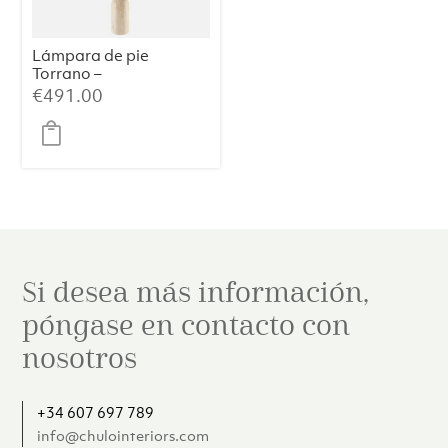
Lámpara de pie
Torrano –
Travertino
€
491.00
Si desea más información,
póngase en contacto con
nosotros
+34 607 697 789
info@chulointeriors.com