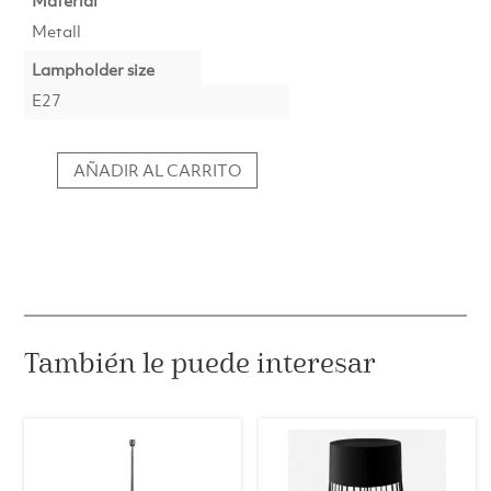
Metall
Lampholder size
E27
AÑADIR AL CARRITO
Lámpara
de
pie
JAMIRI
níquel
cantidad
También le puede interesar