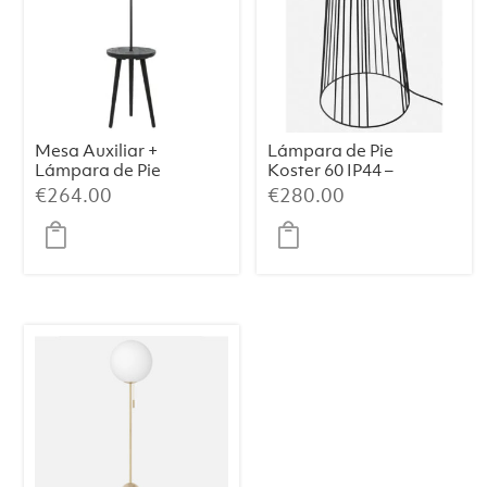
Mesa Auxiliar +
Lámpara de Pie
Lámpara de Pie
Koster 60 IP44 –
TOLFA –
Metal Negro
€
264.00
€
280.00
Ø40×135 cm,
(39×39×60 cm)
Negro Mate