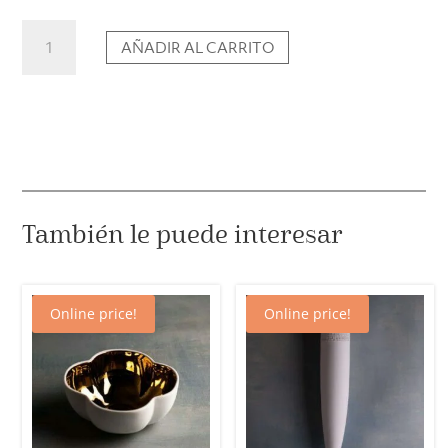
Jarrones
AÑADIR AL CARRITO
Chisana
Edición
2022
(surtidos)
cantidad
También le puede interesar
Online price!
Online price!