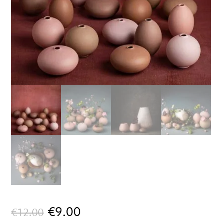
El
El
€
9.00
€
12.00