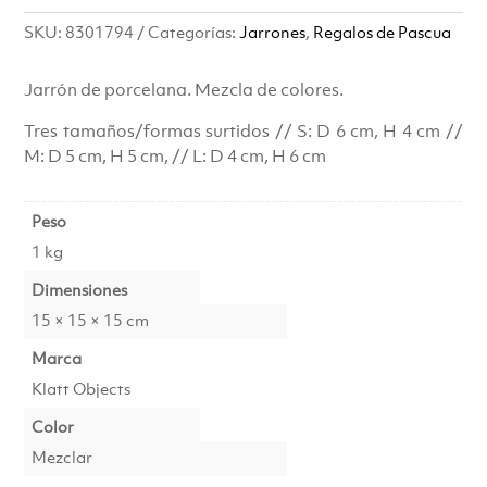
precio
precio
SKU:
8301794
Categorías:
Jarrones
,
Regalos de Pascua
original
actual
era:
es:
Jarrón de porcelana. Mezcla de colores.
Tres tamaños/formas surtidos // S: D 6 cm, H 4 cm //
€12.00.
€9.00.
M: D 5 cm, H 5 cm, // L: D 4 cm, H 6 cm
Peso
1 kg
Dimensiones
15 × 15 × 15 cm
Marca
Klatt Objects
Color
Mezclar