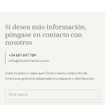
€27.00.
€20.00.
€45.00.
€32.00.
Si desea más información,
póngase en contacto con
nosotros
+34 607 697 789
info@chulointeriors.com
Sube tu plano y deja que Chulo cree tu colección de
interiores gratuita adaptada a tu espacio y distribución.
F
i
r
L
s