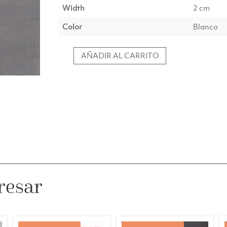
Width
2 cm
Color
Blanco
AÑADIR AL CARRITO
Cuchara
de
especias
S
cantidad
resar