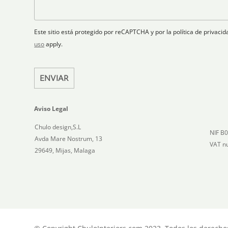
r
a
a
s
ó
n
j
e
n
o
e
i
l
Este sitio está protegido por reCAPTCHA y por la política de privac
c
e
uso
apply.
o
c
*
t
ENVIAR
e
d
Aviso Legal
Chulo design,S.L
NIF B
Avda Mare Nostrum, 13
VAT n
29649, Mijas, Malaga