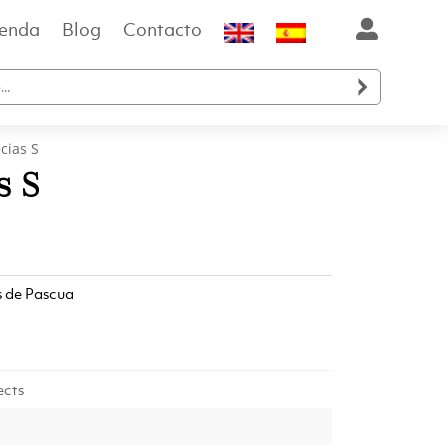
ienda
Blog
Contacto

cias S
s S
 de Pascua
ects