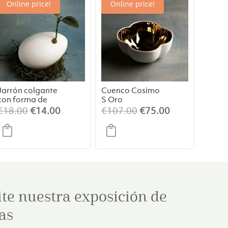
Online price!
Online price!
Jarrón colgante
Cuenco Cosimo
con forma de
S Oro
huevo “Erwin”, S
El
El
El
El
€
18.00
€
14.00
€
107.00
€
75.00
precio
precio
precio
precio
original
actual
original
actual
era:
es:
era:
es:
€18.00.
€14.00.
€107.00.
€75.00.
ite nuestra exposición de
as