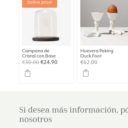
Online price!
Campana de
Huevera Peking
Cristal con Base
Duck Foot
de Madera
Blanca
El
El
€
30.00
€
24.90
€
62.00
precio
precio
original
actual
era:
es:
€30.00.
€24.90.
Si desea más información, p
nosotros