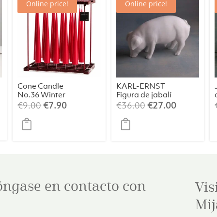
Online price!
Online price!
Cone Candle
KARL-ERNST
No.36 Winter
Figura de jabalí
Berry (1 ud.)
El
El
El
El
€
9.00
€
7.90
€
36.00
€
27.00
precio
precio
precio
precio
original
actual
original
actual
era:
es:
era:
es:
€9.00.
€7.90.
€36.00.
€27.00.
óngase en contacto con
Vis
Mij