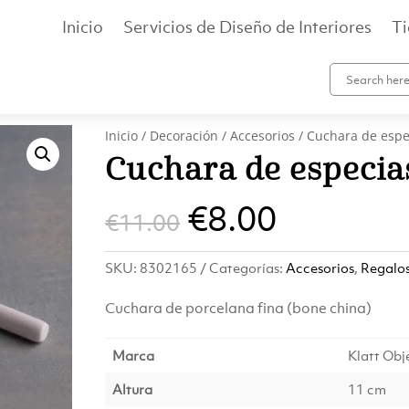
Inicio
Servicios de Diseño de Interiores
T
Inicio
/
Decoración
/
Accesorios
/ Cuchara de espe
Cuchara de especia
El
El
€
8.00
€
11.00
precio
precio
SKU:
8302165
Categorías:
Accesorios
,
Regalos
original
actual
Cuchara de porcelana fina (bone china)
era:
es:
Marca
Klatt Obj
€11.00.
€8.00.
Altura
11 cm