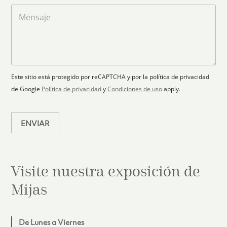
t
l
a
M
a
e
r
e
c
p
n
t
t
l
s
e
r
a
a
s
ó
n
j
+
n
o
e
i
1
Este sitio está protegido por reCAPTCHA y por la política de privacidad
c
de Google
Política de privacidad
y
Condiciones de uso
apply.
o
*
ENVIAR
Visite nuestra exposición de
Mijas
De Lunes a Viernes