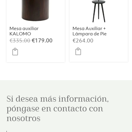
Mesa auxiliar
Mesa Auxiliar +
KALOMO
Lámpara de Pie
madera roble S
TOLFA –
El
El
€
335.00
€
179.00
€
264.00
Ø40×135 cm,
precio
precio
Negro Mate
original
actual
era:
es:
€335.00.
€179.00.
Si desea más información,
póngase en contacto con
nosotros