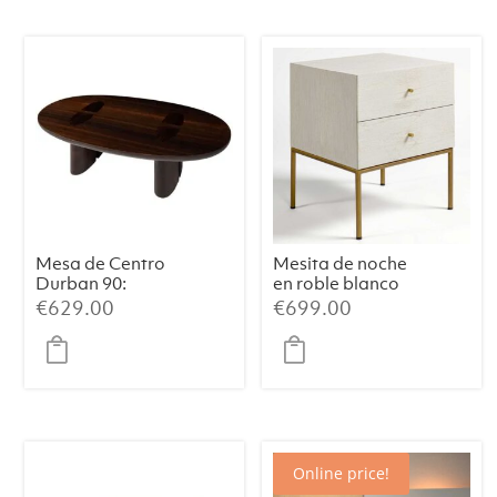
Mesa de Centro
Mesita de noche
Durban 90:
en roble blanco
Elegancia
grisáceo
€
629.00
€
699.00
Artesanal con
patinado con
Chapa de
patas metálicas
Eucalipto
en dorado
Ahumado
envejecido
Online price!