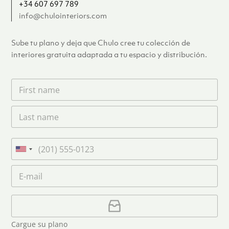
+34 607 697 789
info@chulointeriors.com
Sube tu plano y deja que Chulo cree tu colección de
interiores gratuita adaptada a tu espacio y distribución.
F
i
r
L
s
a
t
s
n
t
a
T
n
m
e
U
a
e
l
n
m
C
*
é
i
e
o
f
*
t
r
o
r
C
e
n
e
a
o
d
o
r
S
Cargue su plano
e
g