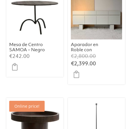
Mesa de Centro
Aparador en
SAMOA – Negro
Roble con
Mate (Ø64×39
Acabado
El
€
242.00
€
2,800.00
cm)
Blanco Mate
precio
El
€
2,399.00
Cálido
original
precio
era:
actual
€2,800.00.
es:
€2,399.00.
Online price!