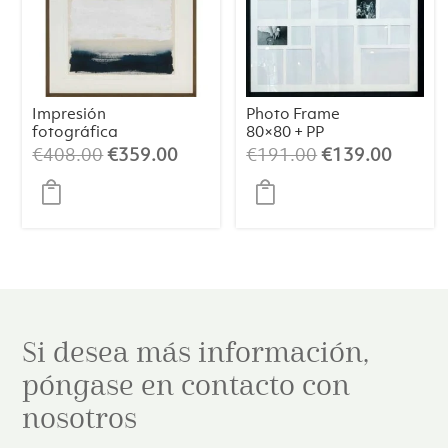
Impresión
Photo Frame
fotográfica
80×80 + PP
Lustrous
El
El
El
El
€
408.00
€
359.00
€
191.00
€
139.00
precio
precio
precio
precio
original
actual
original
actual
era:
es:
era:
es:
€408.00.
€359.00.
€191.00.
€139.
Si desea más información,
póngase en contacto con
nosotros