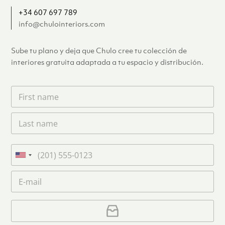
+34 607 697 789
info@chulointeriors.com
Sube tu plano y deja que Chulo cree tu colección de
interiores gratuita adaptada a tu espacio y distribución.
F
i
r
L
s
a
t
s
n
t
a
T
n
m
e
U
a
e
l
n
m
C
*
é
i
e
o
f
*
t
r
o
r
C
e
n
e
a
o
d
o
r