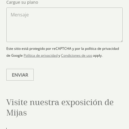
S
Cargue su plano
e
g
t
l
a
M
a
e
r
e
c
p
n
t
t
l
s
e
r
a
a
s
ó
n
j
+
n
o
e
i
1
Este sitio está protegido por reCAPTCHA y por la política de privacidad
c
de Google
Política de privacidad
y
Condiciones de uso
apply.
o
*
ENVIAR
Visite nuestra exposición de
Mijas