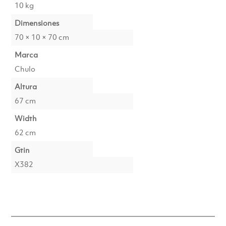
10 kg
Dimensiones
70 × 10 × 70 cm
Marca
Chulo
Altura
67 cm
Width
62 cm
Gtin
X382