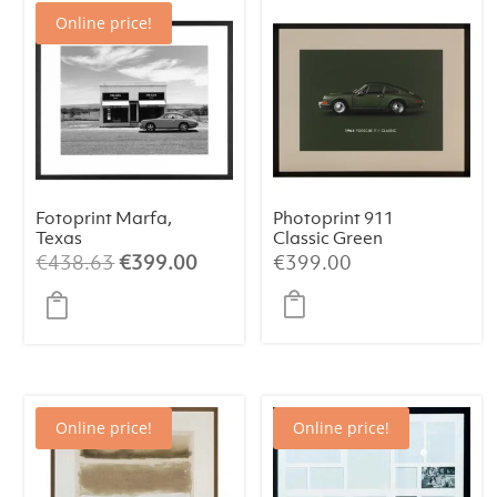
Online price!
Fotoprint Marfa,
Photoprint 911
Texas
Classic Green
El
El
€
438.63
€
399.00
€
399.00
precio
precio
original
actual
era:
es:
€438.63.
€399.00.
Online price!
Online price!