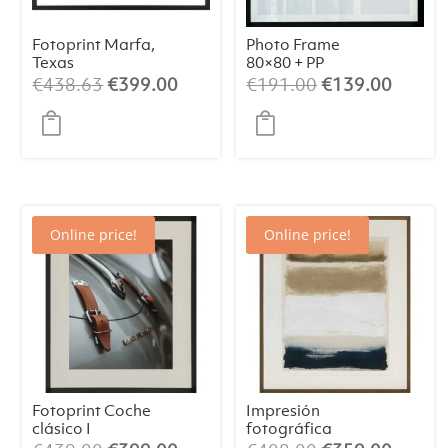
Fotoprint Marfa,
Photo Frame
Texas
80×80 + PP
El
El
El
El
€
438.63
€
399.00
€
191.00
€
139.00
precio
precio
precio
precio
original
actual
original
actual
era:
es:
era:
es:
€438.63.
€399.00.
€191.00.
€139.
Online price!
Online price!
Fotoprint Coche
Impresión
clásico I
fotográfica
Lustrous