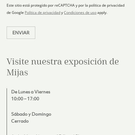
c
i
Este sitio está protegido por reCAPTCHA y por la política de privacidad
c
t
de Google
Política de privacidad
y
Condiciones de uso
apply.
o
e
*
d
ENVIAR
Visite nuestra exposición de
Mijas
De Lunes a Viernes
10:00 – 17:00
Sábado y Domingo
Cerrado