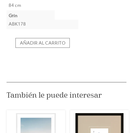
84 cm
Gtin
ABK178
AÑADIR AL CARRITO
Cuadro
Original
Enmarcado
2
–
Arte
Abstracto
(84x124
También le puede interesar
cm)
cantidad