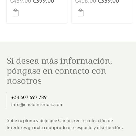
El
El
El
El
€
439.00
€
399.00
€
408.00
€
359.00
precio
precio
precio
precio
original
actual
original
actual
era:
es:
era:
es:
€439.00.
€399.00.
€408.00.
€359.
Si desea más información,
póngase en contacto con
nosotros
+34 607 697 789
info@chulointeriors.com
Sube tu plano y deja que Chulo cree tu colección de
interiores gratuita adaptada a tu espacio y distribución.