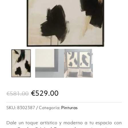
El
El
€
529.00
€
581.00
precio
precio
SKU:
8302387
Categoría:
Pinturas
original
actual
era:
es:
Dale un toque artístico y moderno a tu espacio con