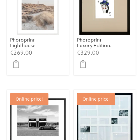
Photoprint
Photoprint
Lighthouse
Luxury Edition:
Beach N°1
Picasso’s Women
€
269.00
€
329.00
Online price!
Online price!