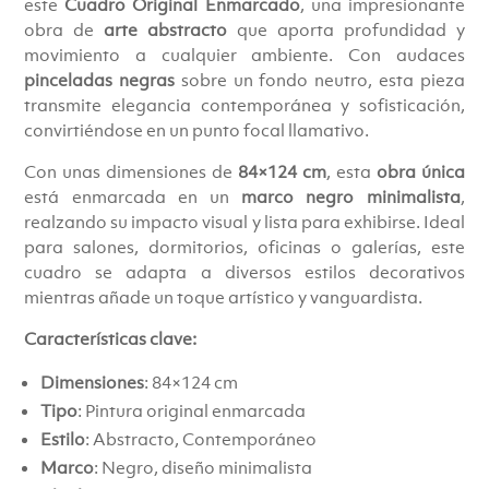
este
Cuadro Original Enmarcado
, una impresionante
€581.00.
€529.00.
obra de
arte abstracto
que aporta profundidad y
movimiento a cualquier ambiente. Con audaces
pinceladas negras
sobre un fondo neutro, esta pieza
transmite elegancia contemporánea y sofisticación,
convirtiéndose en un punto focal llamativo.
Con unas dimensiones de
84×124 cm
, esta
obra única
está enmarcada en un
marco negro minimalista
,
realzando su impacto visual y lista para exhibirse. Ideal
para salones, dormitorios, oficinas o galerías, este
cuadro se adapta a diversos estilos decorativos
mientras añade un toque artístico y vanguardista.
Características clave:
Dimensiones
: 84×124 cm
Tipo
: Pintura original enmarcada
Estilo
: Abstracto, Contemporáneo
Marco
: Negro, diseño minimalista