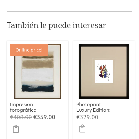
También le puede interesar
Online price!
Impresión
Photoprint
fotográfica
Luxury Edition:
Lustrous
Picasso’s Women
El
El
€
408.00
€
359.00
€
329.00
precio
precio
original
actual