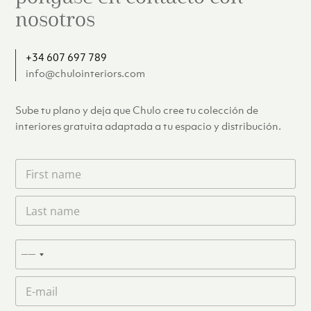
nosotros
+34 607 697 789
info@chulointeriors.com
Sube tu plano y deja que Chulo cree tu colección de
interiores gratuita adaptada a tu espacio y distribución.
F
i
r
L
s
a
t
s
n
t
a
T
n
N
m
e
a
e
l
o
m
C
*
é
c
e
o
f
o
*
r