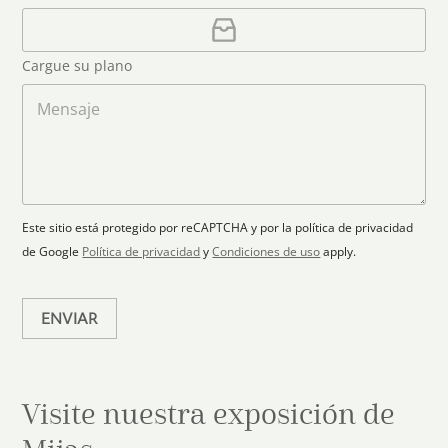
o
u
r
C
n
e
a
n
o
o
r
t
Cargue su plano
e
g
r
l
a
M
y
e
r
e
s
c
p
n
t
l
s
e
r
a
a
l
ó
n
j
e
n
o
e
c
i
Este sitio está protegido por reCAPTCHA y por la política de privacidad
c
t
de Google
Política de privacidad
y
Condiciones de uso
apply.
o
e
*
d
ENVIAR
Visite nuestra exposición de