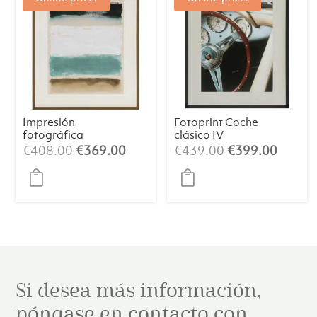
Impresión
Fotoprint Coche
fotográfica
clásico IV
incandescente
El
El
El
El
€
408.00
€
369.00
€
439.00
€
399.00
precio
precio
precio
precio
original
actual
original
actual
era:
es:
era:
es:
€408.00.
€369.00.
€439.00.
€399.
Si desea más información,
póngase en contacto con