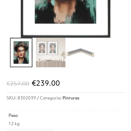
El
El
€
239.00
€
257.00
precio
precio
SKU:
8302039
Categoría:
Pinturas
original
actual
era:
es:
Peso
12 kg
€257.00.
€239.00.