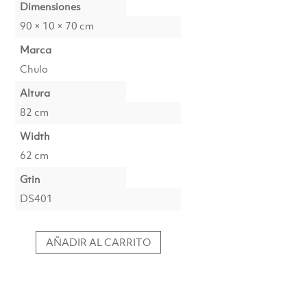
Dimensiones
90 × 10 × 70 cm
Marca
Chulo
Altura
82 cm
Width
62 cm
Gtin
DS401
AÑADIR AL CARRITO
Fotoprint
Kahlo
verde
cantidad