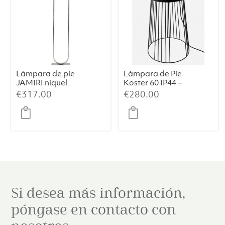
Lámpara de pie
Lámpara de Pie
JAMIRI níquel
Koster 60 IP44 –
Metal Negro
€
317.00
€
280.00
(39×39×60 cm)
Si desea más información,
póngase en contacto con