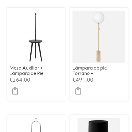
Mesa Auxiliar +
Lámpara de pie
Lámpara de Pie
Torrano –
TOLFA –
Travertino
€
264.00
€
491.00
Ø40×135 cm,
Negro Mate