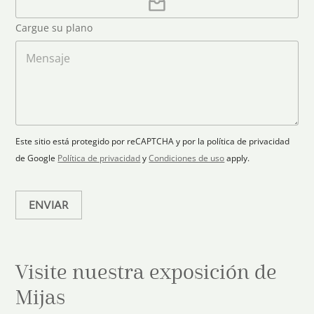
e
a
n
o
o
r
t
Cargue su plano
e
g
r
l
a
M
y
e
r
e
s
c
p
n
t
l
s
e
r
a
a
l
ó
n
j
e
n
o
e
c
i
Este sitio está protegido por reCAPTCHA y por la política de privacidad
c
t
de Google
Política de privacidad
y
Condiciones de uso
apply.
o
e
*
d
ENVIAR
Visite nuestra exposición de
Mijas