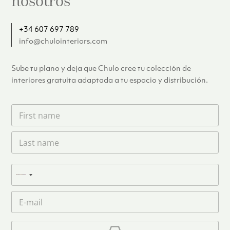
nosotros
+34 607 697 789
info@chulointeriors.com
Sube tu plano y deja que Chulo cree tu colección de
interiores gratuita adaptada a tu espacio y distribución.
F
i
r
L
s
a
t
s
n
t
a
T
n
N
m
e
a
e
l
o
m
C
*
é
c
e
o
f
o
*
r
o
u
r
C
n