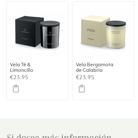
Vela Té &
Vela Bergamota
Limoncillo
de Calabria
Premium 230 g
Premium 230 g
€
23.95
€
23.95