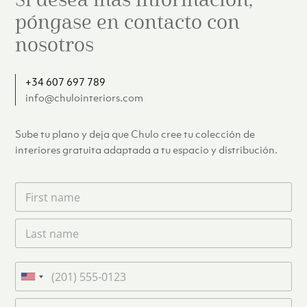
Si desea más información,
póngase en contacto con
nosotros
+34 607 697 789
info@chulointeriors.com
Sube tu plano y deja que Chulo cree tu colección de
interiores gratuita adaptada a tu espacio y distribución.
F
i
r
L
s
a
t
s
n
t
a
T
n
m
e
U
a
e
l
n
m
C
*
é