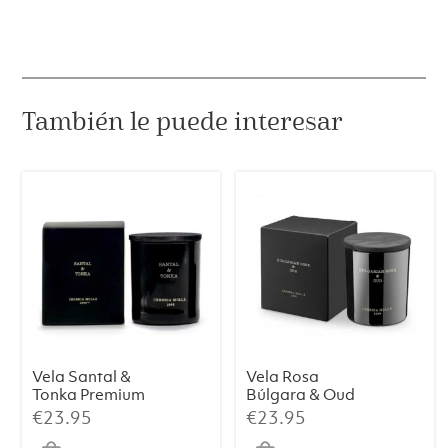
También le puede interesar
Vela Santal &
Vela Rosa
Tonka Premium
Búlgara & Oud
230 g
Premium 230 g
€
23.95
€
23.95