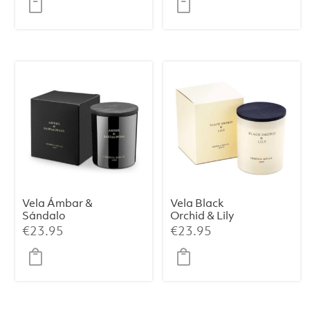
Vela Ámbar &
Vela Black
Sándalo
Orchid & Lily
Premium 230 g
Premium 230 g
€
23.95
€
23.95