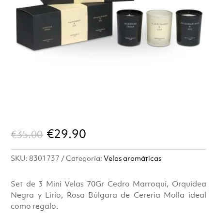
El
El
€
29.90
€
35.00
precio
precio
SKU:
8301737
Categoría:
Velas aromáticas
original
actual
era:
es:
Set de 3 Mini Velas 70Gr Cedro Marroquí, Orquídea
Negra y Lirio, Rosa Búlgara de Cereria Molla ideal
€35.00.
€29.90.
como regalo.