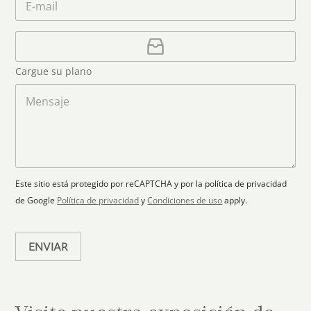
i
e
o
f
*
t
r
o
r
C
e
n
e
a
o
d
o
r
S
Cargue su plano
e
g
t
l
a
M
a
e
r
e
c
p
n
t
t
l
s
e
r
a
a
s
ó
n
j
+
n
o
e
i
1
Este sitio está protegido por reCAPTCHA y por la política de privacidad
c
de Google
Política de privacidad
y
Condiciones de uso
apply.
o
*
ENVIAR