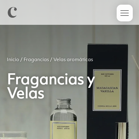
Inicio
/
Fragancias
/ Velas aromáticas
Fragancias y
Velas