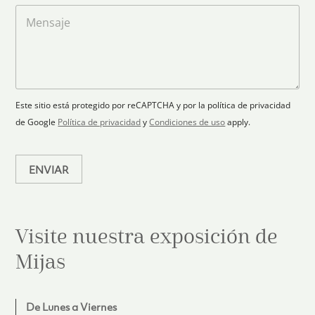
t
l
a
M
a
e
r
e
c
p
n
t
t
l
s
e
r
a
a
s
ó
n
j
+
n
o
e
i
1
Este sitio está protegido por reCAPTCHA y por la política de privacidad
c
de Google
Política de privacidad
y
Condiciones de uso
apply.
o
*
ENVIAR
Visite nuestra exposición de
Mijas
De Lunes a Viernes