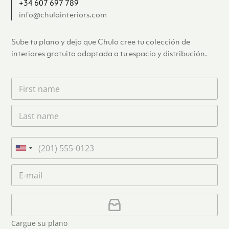
+34 607 697 789
info@chulointeriors.com
Sube tu plano y deja que Chulo cree tu colección de
interiores gratuita adaptada a tu espacio y distribución.
F
i
r
L
s
a
t
s
n
t
a
T
n
m
e
U
a
e
l
n
m
C
*
é
i
e
o
f
*
t
r
o
r
C
e
n
e
a
o
d
o
r
S
Cargue su plano
e
g