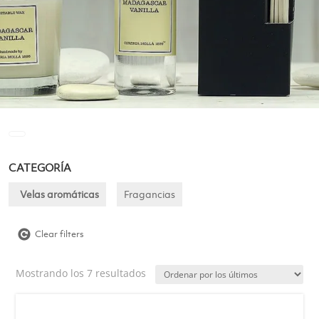
CATEGORÍA
Velas aromáticas
Fragancias
Clear filters
Ordenado
Mostrando los 7 resultados
por
los