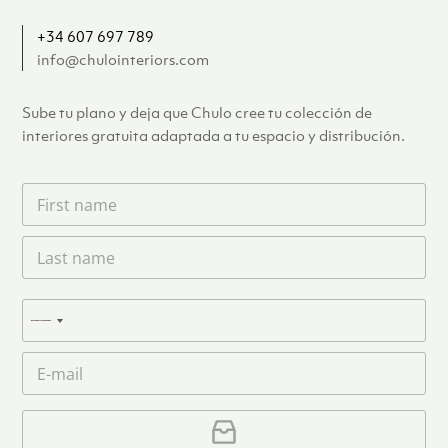
+34 607 697 789
info@chulointeriors.com
Sube tu plano y deja que Chulo cree tu colección de
interiores gratuita adaptada a tu espacio y distribución.
F
i
r
L
s
a
t
s
n
t
a
T
n
N
m
e
a
e
l
o
m
C
*
é
c
e
o
f
o
*
r
o
u
r
C
n
e
a
n
o