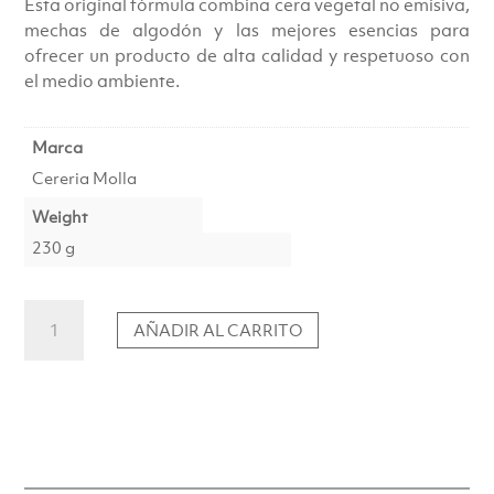
Esta original fórmula combina cera vegetal no emisiva,
mechas de algodón y las mejores esencias para
ofrecer un producto de alta calidad y respetuoso con
el medio ambiente.
Marca
Cereria Molla
Weight
230 g
Vela
AÑADIR AL CARRITO
Bergamota
de
Calabria
Premium
230
g
cantidad