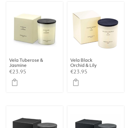
Vela Tuberose &
Vela Black
Jasmine
Orchid & Lily
Premium 230 g
Premium 230 g
€
23.95
€
23.95