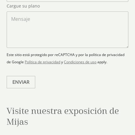
o
r
t
Cargue su plano
e
g
r
l
a
M
y
e
r
e
s
c
p
n
t
l
s
e
r
a
a
l
ó
n
j
e
n
o
e
c
i
Este sitio está protegido por reCAPTCHA y por la política de privacidad
c
t
de Google
Política de privacidad
y
Condiciones de uso
apply.
o
e
*
d
ENVIAR
Visite nuestra exposición de
Mijas