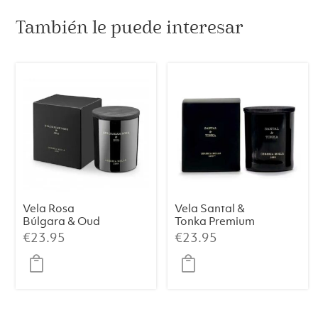
También le puede interesar
Vela Rosa
Vela Santal &
Búlgara & Oud
Tonka Premium
Premium 230 g
230 g
€
23.95
€
23.95