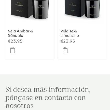
Vela Ámbar &
Vela Té &
Sándalo
Limoncillo
Premium 230 g
Premium 230 g
€
23.95
€
23.95
Si desea más información,
póngase en contacto con
nosotros