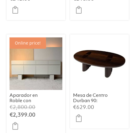
cm)
Rosa Arena +
Metal Marrón
Oscuro
Online price!
Aparador en
Mesa de Centro
Roble con
Durban 90:
Acabado
Elegancia
El
€
2,800.00
€
629.00
Blanco Mate
Artesanal con
precio
El
€
2,399.00
Cálido
Chapa de
original
precio
Eucalipto
Ahumado
era:
actual