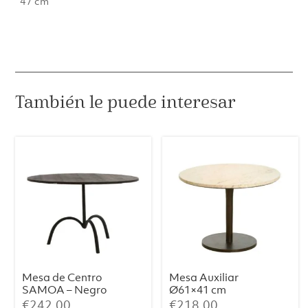
47 cm
También le puede interesar
Mesa de Centro
Mesa Auxiliar
SAMOA – Negro
Ø61×41 cm
Mate (Ø64×39
PAZO – Mármol
€
242.00
€
218.00