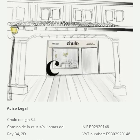
Aviso Legal
Chulo design,S.L
Camino de la cruz s/n, Lomas del
NIF B02920148
Rey B4, 2D
VAT number: ESB02920148