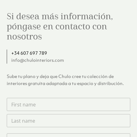
Si desea más información,
póngase en contacto con
nosotros
+34 607 697 789
info@chulointeriors.com
Sube tu plano y deja que Chulo cree tu colección de
interiores gratuita adaptada a tu espacio y distribución.
F
i
r
L
s
a
t
s
n
t
a
T