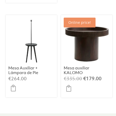
€2,800.00.
es:
€2,399.00.
Online price!
Mesa Auxiliar +
Mesa auxiliar
Lámpara de Pie
KALOMO
TOLFA –
madera roble S
El
El
€
264.00
€
335.00
€
179.00
Ø40×135 cm,
precio
precio
Negro Mate
original
actual
era:
es:
€335.00.
€179.