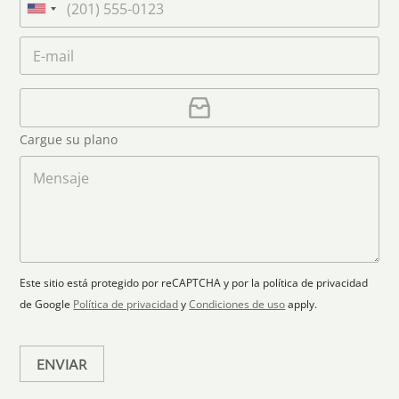
n
m
e
U
a
e
l
n
m
C
*
é
i
e
o
f
*
t
r
o
r
C
e
n
e
a
o
d
o
r
S
Cargue su plano
e
g
t
l
a
M
a
e
r
e
c
p
n
t
t
l
s
e
r
a
a
s
ó
n
j
+
n
o
e
i
1
Este sitio está protegido por reCAPTCHA y por la política de privacidad
c
de Google
Política de privacidad
y
Condiciones de uso
apply.
o
*
ENVIAR