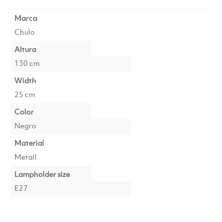
Marca
Chulo
Altura
130 cm
Width
25 cm
Color
Negro
Material
Metall
Lampholder size
E27