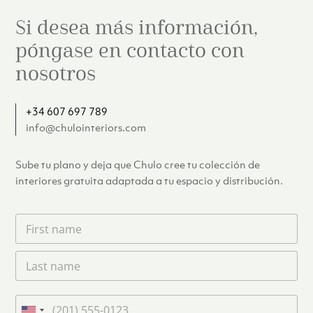
Si desea más información,
póngase en contacto con
nosotros
+34 607 697 789
info@chulointeriors.com
Sube tu plano y deja que Chulo cree tu colección de
interiores gratuita adaptada a tu espacio y distribución.
F
i
r
L
s
a
t
s
n
t
a
T
n
m