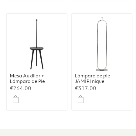
Mesa Auxiliar +
Lámpara de pie
Lámpara de Pie
JAMIRI níquel
TOLFA –
€
264.00
€
317.00
Ø40×135 cm,
Negro Mate