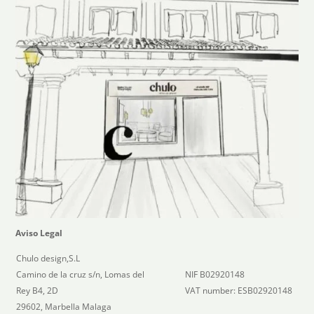
Aviso Legal
Chulo design,S.L
Camino de la cruz s/n, Lomas del
NIF B02920148
Rey B4, 2D
VAT number: ESB02920148
29602, Marbella Malaga