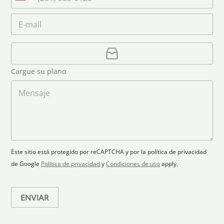
e
U
a
e
l
n
m
C
*
é
i
e
o
f
*
t
r
o
r
C
e
n
e
a
o
d
o
r
S
Cargue su plano
e
g
t
l
a
M
a
e
r
e
c
p
n
t
t
l
s
e
r
a
a
s
ó
n
j
+
n
o
e
i
1
Este sitio está protegido por reCAPTCHA y por la política de privacidad
c
de Google
Política de privacidad
y
Condiciones de uso
apply.
o
*
ENVIAR