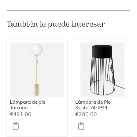
También le puede interesar
Lámpara de pie
Lámpara de Pie
Torrano –
Koster 60 IP44 –
Travertino
Metal Negro
€
491.00
€
280.00
(39×39×60 cm)