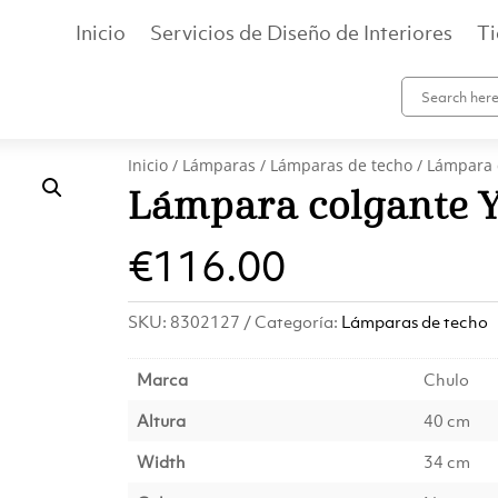
Inicio
Servicios de Diseño de Interiores
T
Inicio
/
Lámparas
/
Lámparas de techo
/ Lámpara 
Lámpara colgante 
€
116.00
SKU:
8302127
Categoría:
Lámparas de techo
Marca
Chulo
Altura
40 cm
Width
34 cm