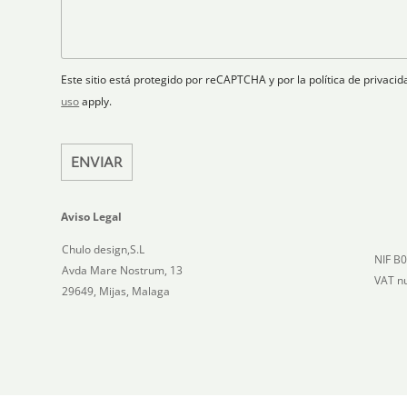
t
l
s
a
r
a
a
t
ó
n
j
n
o
e
e
i
Este sitio está protegido por reCAPTCHA y por la política de privac
s
c
uso
apply.
+
o
1
*
ENVIAR
Aviso Legal
Chulo design,S.L
NIF B
Avda Mare Nostrum, 13
VAT n
29649, Mijas, Malaga