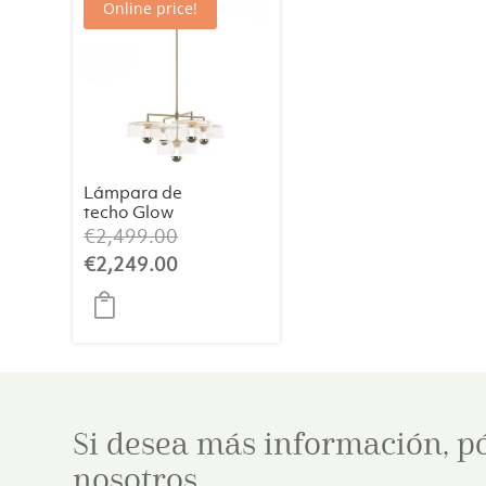
Online price!
Lámpara de
techo Glow
Colgante 5 Set
El
€
2,499.00
Latón Viejo
precio
El
€
2,249.00
original
precio
era:
actual
€2,499.00.
es:
€2,249.00.
Si desea más información, p
nosotros