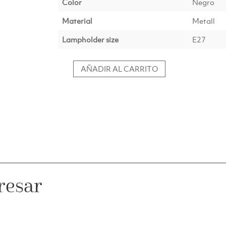
Color
Negro
Material
Metall
Lampholder size
E27
AÑADIR AL CARRITO
Lámpara
colgante
YUMI
negro
mate
cantidad
resar