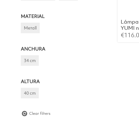
MATERIAL
Lámpar
YUMI n
Metall
€
116.
ANCHURA
34 cm
ALTURA
40 cm
Clear filters