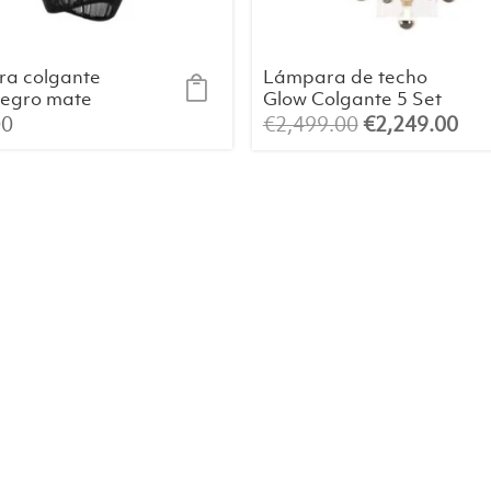
a colgante
Lámpara de techo
egro mate
Glow Colgante 5 Set
Latón Viejo
El
El
00
€
2,499.00
€
2,249.00
precio
pre
original
act
era:
es:
€2,499.00.
€2,