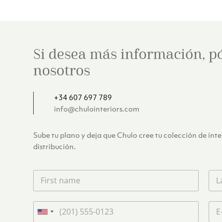
Si desea más información, p
nosotros
+34 607 697 789
info@chulointeriors.com
Sube tu plano y deja que Chulo cree tu colección de int
distribución.
F
L
i
a
r
s
s
t
T
C
t
n
e
o
U
n
a