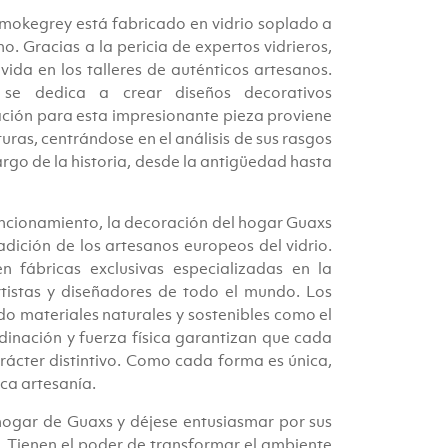
okegrey está fabricado en vidrio soplado a
. Gracias a la pericia de expertos vidrieros,
ida en los talleres de auténticos artesanos.
se dedica a crear diseños decorativos
ación para esta impresionante pieza proviene
ras, centrándose en el análisis de sus rasgos
rgo de la historia, desde la antigüedad hasta
uncionamiento, la decoración del hogar Guaxs
adición de los artesanos europeos del vidrio.
n fábricas exclusivas especializadas en la
tistas y diseñadores de todo el mundo. Los
do materiales naturales y sostenibles como el
rdinación y fuerza física garantizan que cada
arácter distintivo. Como cada forma es única,
ica artesanía.
hogar de Guaxs y déjese entusiasmar por sus
s. Tienen el poder de transformar el ambiente