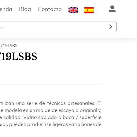
ienda
Blog
Contacto

 1719LSBS
1719LSBS
io
al
lizan una serie de técnicas artesanales. El
se modela en un molde de escayola original y,
e calidad. Vidrio soplado a boca / superficie
.00.
al, pueden producirse ligeras variaciones de