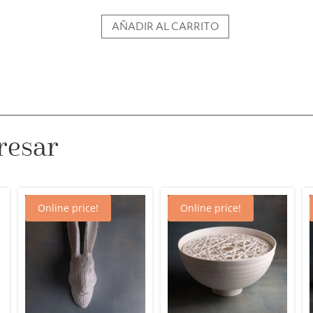
AÑADIR AL CARRITO
Jarrón
Patara
Tall
1719LSBS
cantidad
resar
Online price!
Online price!