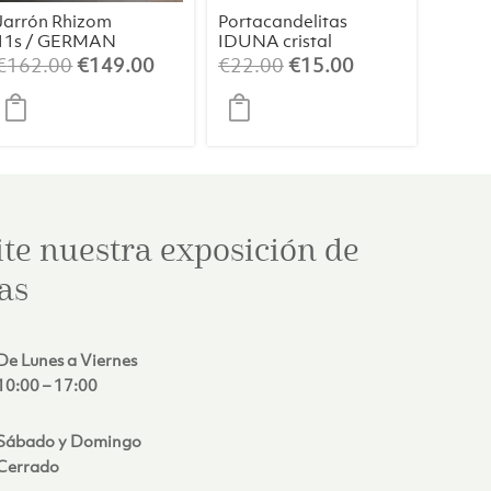
Jarrón Rhizom
Portacandelitas
11s / GERMAN
IDUNA cristal
DESIGN
azul claro
El
El
El
El
€
162.00
€
149.00
€
22.00
€
15.00
AWARD
precio
precio
precio
precio
WINNER 2024
original
actual
original
actual
era:
es:
era:
es:
0.
€162.00.
€149.00.
€22.00.
€15.00.
ite nuestra exposición de
as
De Lunes a Viernes
10:00 – 17:00
Sábado y Domingo
Cerrado