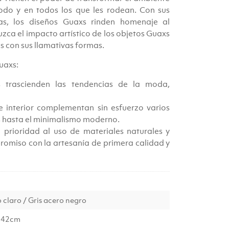
todo y en todos los que les rodean. Con sus
adas, los diseños Guaxs rinden homenaje al
ca el impacto artístico de los objetos Guaxs
es con sus llamativas formas.
uaxs:
 trascienden las tendencias de la moda,
e interior complementan sin esfuerzo varios
es hasta el minimalismo moderno.
 prioridad al uso de materiales naturales y
promiso con la artesanía de primera calidad y
o claro / Gris acero negro
 42cm