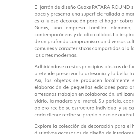
El jarrón de diseño Guaxs PATARA ROUND sm
boca y presenta una superficie tallada a mano
esta lujosa decoración para el hogar cobra v
Guaxs, una empresa familiar alemana, 
contemporáneos y de alta calidad. La inspir
de un profundo compromiso con diversas cultu
comunes y características compartidas a lo la
las artes modernas.
Adhiriéndose a estos principios básicos de f
pretende preservar la artesanía y la bella tr
Así, los objetos se producen localmente e
elaboración de pequeñas ediciones para ar
artesanos trabajan en colaboración, utilizan
vidrio, la madera y el metal. Su pericia, coo
objeto reciba su estructura individual y su c
cada cliente recibe su propia pieza de autént
Explore la colección de decoración para el 
distintivos accesorios de diseño de interiore