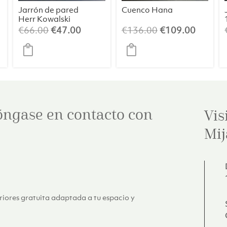
Jarrón de pared
Cuenco Hana
Herr Kowalski
blanco
El
El
El
El
€
66.00
€
47.00
€
136.00
€
109.00
o
precio
precio
precio
precio
l
original
actual
original
actual
era:
es:
era:
es:
00.
€66.00.
€47.00.
€136.00.
€109.0
óngase en contacto con
Vis
Mij
eriores gratuita adaptada a tu espacio y