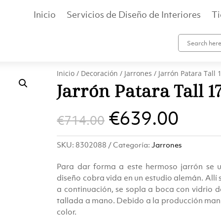
Inicio
Servicios de Diseño de Interiores
T
Inicio
/
Decoración
/
Jarrones
/ Jarrón Patara Tall
Jarrón Patara Tall 
El
El
€
639.00
€
714.00
precio
prec
SKU:
8302088
Categoría:
Jarrones
original
actu
Para dar forma a este hermoso jarrón se uti
era:
es:
diseño cobra vida en un estudio alemán. Allí 
a continuación, se sopla a boca con vidrio d
€714.00.
€639
tallada a mano. Debido a la producción manu
color.