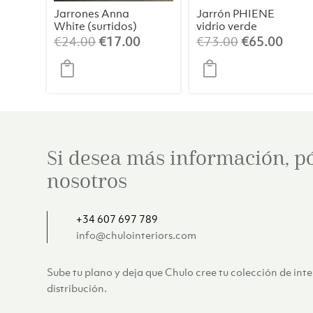
Jarrones Anna
Jarrón PHIENE
White (surtidos)
vidrio verde
oscuro / gris
El
El
El
El
€
24.00
€
17.00
€
73.00
€
65.00
claro L
precio
precio
precio
preci
original
actual
original
actua
era:
es:
era:
es:
€24.00.
€17.00.
€73.00.
€65.
Si desea más información, p
nosotros
+34 607 697 789
info@chulointeriors.com
Sube tu plano y deja que Chulo cree tu colección de int
distribución.