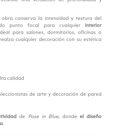
.00.
a obra conserva la intensidad y textura del
icado punto focal para cualquier
interior
Ideal para salones, dormitorios, oficinas o
ealza cualquier decoración con su estética
alta calidad
oleccionistas de arte y decoración de pared
tividad
de
Pose in Blue
, donde
el diseño
ca
.