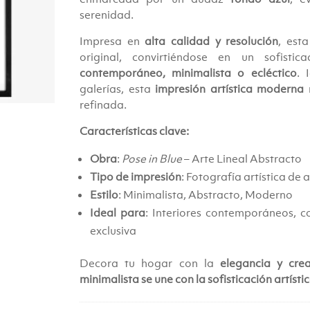
€269.00.
€249
serenidad.
Impresa en
alta calidad y resolución
, est
original, convirtiéndose en un sofist
contemporáneo, minimalista o ecléctico
. 
galerías, esta
impresión artística moderna
r
refinada.
Características clave:
Obra
:
Pose in Blue
– Arte Lineal Abstracto
Tipo de impresión
: Fotografía artística de 
Estilo
: Minimalista, Abstracto, Moderno
Ideal para
: Interiores contemporáneos, c
exclusiva
Decora tu hogar con la
elegancia y crea
minimalista se une con la sofisticación artísti