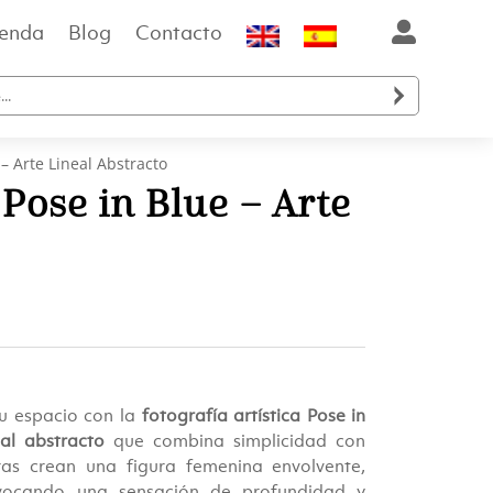
ienda
Blog
Contacto

 – Arte Lineal Abstracto
 Pose in Blue – Arte
io
al
u espacio con la
fotografía artística Pose in
eal abstracto
que combina simplicidad con
gras crean una figura femenina envolvente,
vocando una sensación de profundidad y