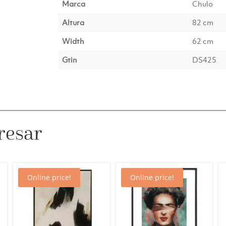
Marca
Chulo
Altura
82 cm
Width
62 cm
Gtin
DS425
resar
Online price!
Online price!