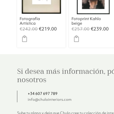
Fotografía
Fotoprint Kahlo
Artística
beige
Mujeres
El
El
El
El
€
242.00
€
219.00
€
257.00
€
239.00
Jugando a las
precio
precio
precio
pr
Cartas de
original
actual
original
ac
Picasso – 9 de
Corazones
era:
es:
era:
es
€242.00.
€219.00.
€257.00.
€2
Si desea más información, p
nosotros
+34 607 697 789
info@chulointeriors.com
Sube tu plano y deja que Chulo cree tu colección de int