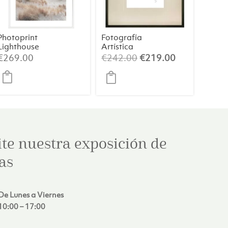
Photoprint
Fotografía
Lighthouse
Artística
Beach N°2
Mujeres
El
El
€
269.00
€
242.00
€
219.00
Jugando a las
precio
precio
Cartas de
original
actual
Picasso – 5 de
Tréboles
era:
es:
0.
€242.00.
€219.00.
ite nuestra exposición de
as
De Lunes a Viernes
10:00 – 17:00