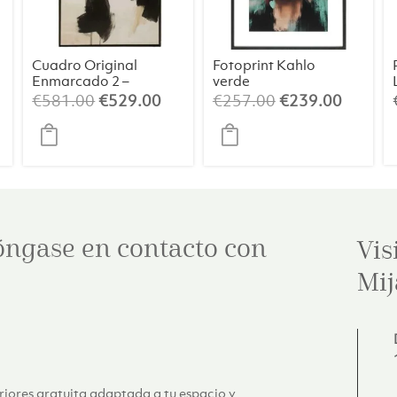
Cuadro Original
Fotoprint Kahlo
Enmarcado 2 –
verde
Arte Abstracto
El
El
El
El
€
581.00
€
529.00
€
257.00
€
239.00
(84×124 cm)
ecio
precio
precio
precio
precio
tual
original
actual
original
actual
:
era:
es:
era:
es:
39.00.
€581.00.
€529.00.
€257.00.
€239.0
óngase en contacto con
Vis
Mij
eriores gratuita adaptada a tu espacio y