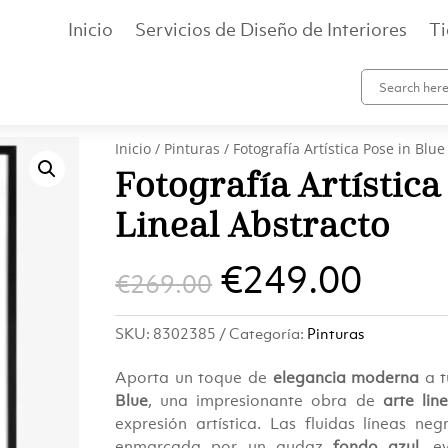
Inicio
Servicios de Diseño de Interiores
T
Inicio
/
Pinturas
/ Fotografía Artística Pose in Blue
Fotografía Artística
Lineal Abstracto
El
El
€
249.00
€
269.00
precio
prec
SKU:
8302385
Categoría:
Pinturas
original
actu
Aporta un toque de
elegancia moderna
a t
era:
es:
Blue
, una impresionante obra de
arte lin
expresión artística. Las fluidas líneas ne
enmarcada por un audaz
fondo azul
, e