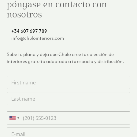
póngase en contacto con
nosotros
+34 607 697 789
info@chulointeriors.com
Sube tu plano y deja que Chulo cree tu colección de
interiores gratuita adaptada a tu espacio y distribución.
F
i
r
L
s
a
t
s
n
t
a
T
n
m
e
U
a
e
l
n
m
C
*
é
i
e
o