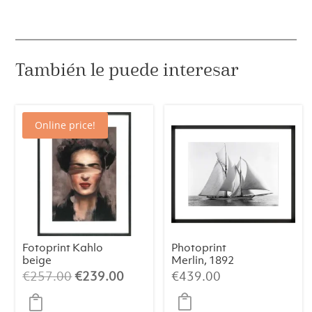
cantidad
También le puede interesar
Online price!
Fotoprint Kahlo
Photoprint
beige
Merlin, 1892
El
El
€
257.00
€
239.00
€
439.00
precio
precio
original
actual