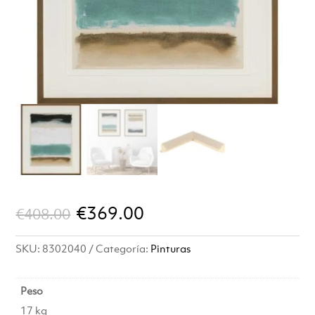
El
El
€
369.00
€
408.00
precio
precio
SKU:
8302040
Categoría:
Pinturas
original
actual
era:
es:
Peso
17 kg