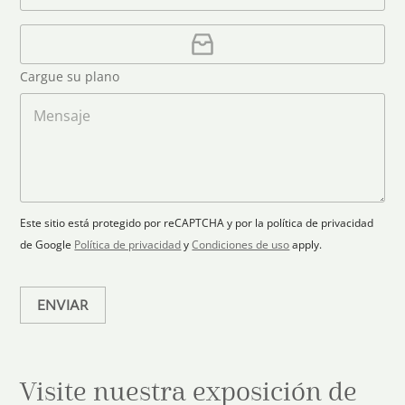
f
*
t
r
o
r
C
e
n
e
a
o
d
o
r
S
Cargue su plano
e
g
t
l
a
M
a
e
r
e
c
p
n
t
t
l
s
e
r
a
a
s
ó
n
j
+
n
o
e
i
1
Este sitio está protegido por reCAPTCHA y por la política de privacidad
c
de Google
Política de privacidad
y
Condiciones de uso
apply.
o
*
ENVIAR
Visite nuestra exposición de