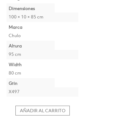
€408.00.
€369.00.
Dimensiones
100 × 10 × 85 cm
Marca
Chulo
Altura
95 cm
Width
80 cm
Gtin
X497
AÑADIR AL CARRITO
Impresión
fotográfica
incandescente