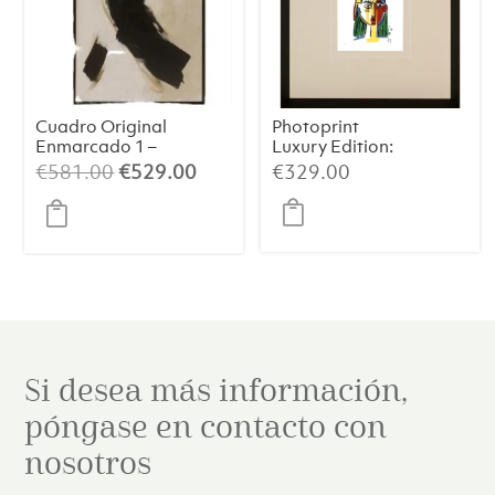
Cuadro Original
Photoprint
Enmarcado 1 –
Luxury Edition:
Arte Abstracto
Picasso’s Women
El
El
€
581.00
€
529.00
€
329.00
(84×124 cm)
precio
precio
original
actual
era:
es:
€581.00.
€529.00.
Si desea más información,
póngase en contacto con
nosotros