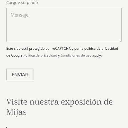
S
Cargue su plano
e
g
t
l
a
M
a
e
r
e
c
p
n
t
t
l
s
e
r
a
a
s
ó
n
j
+
n
o
e
i
1
Este sitio está protegido por reCAPTCHA y por la política de privacidad
c
de Google
Política de privacidad
y
Condiciones de uso
apply.
o
*
ENVIAR
Visite nuestra exposición de
Mijas