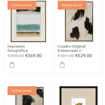
Online price!
Online price!
Impresión
Cuadro Original
fotográfica
Enmarcado 2 –
incandescente
Arte Abstracto
El
El
El
El
€
408.00
€
369.00
€
581.00
€
529.00
(84×124 cm)
precio
precio
precio
precio
original
actual
original
actual
era:
es:
era:
es:
€408.00.
€369.00.
€581.00.
€529.
Online price!