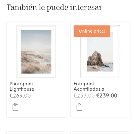
También le puede interesar
Online price!
Photoprint
Fotoprint
Lighthouse
Acantilados al
Beach N°2
atardecer
El
El
€
269.00
€
257.00
€
239.00
precio
precio
original
actual
era:
es:
€257.00.
€239.