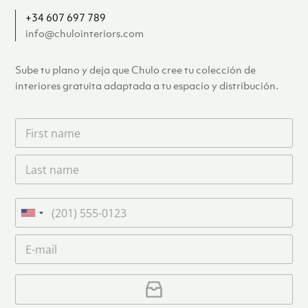
+34 607 697 789
info@chulointeriors.com
Sube tu plano y deja que Chulo cree tu colección de
interiores gratuita adaptada a tu espacio y distribución.
F
i
r
L
s
a
t
s
n
t
a
T
n
m
e
U
a
e
l
n
m
C
*
é
i
e
o
f
*
t
r
o
r
C
e
n
e
a
o
d
o
r