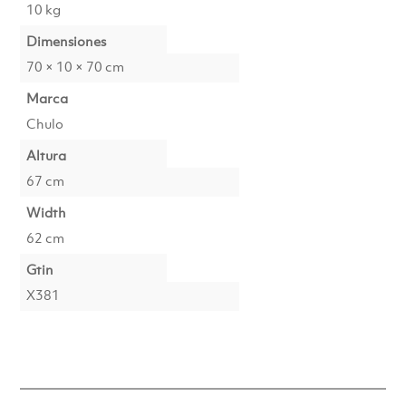
10 kg
Dimensiones
70 × 10 × 70 cm
Marca
Chulo
Altura
67 cm
Width
62 cm
Gtin
X381