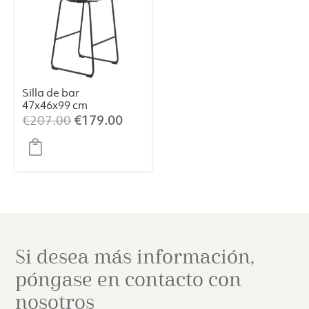
Silla de bar
47x46x99 cm
JEDDO bouclé
El
El
€
207.00
€
179.00
caramelo claro-
precio
precio
negro
original
actual
era:
es:
€207.00.
€179.00.
Si desea más información,
póngase en contacto con
nosotros