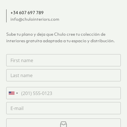
+34 607 697 789
info@chulointeriors.com
Sube tu plano y deja que Chulo cree tu colección de
interiores gratuita adaptada a tu espacio y distribución.
F
i
r
L
s
a
t
s
n
t
a
T
n
m
e
U
a
e
l
n
m
C
*
é
i
e
o
f
*
t
r
o
r
C
e
n
e
a