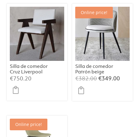
Online price!
Silla de comedor
Silla de comedor
Cruz Liverpool
Patrón beige
Pearl
negro
El
El
€
750.20
€
382.00
€
349.00
precio
precio
original
actual
era:
es:
€382.00.
€349.
Online price!