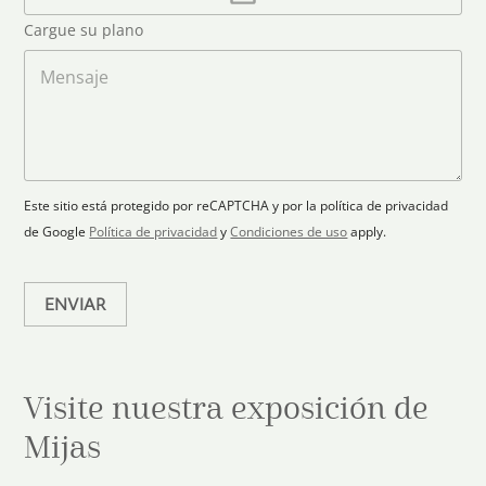
o
d
o
r
S
Cargue su plano
e
g
t
l
a
M
a
e
r
e
c
p
n
t
t
l
s
e
r
a
a
s
ó
n
j
+
n
o
e
i
1
Este sitio está protegido por reCAPTCHA y por la política de privacidad
c
de Google
Política de privacidad
y
Condiciones de uso
apply.
o
*
ENVIAR
Visite nuestra exposición de
Mijas