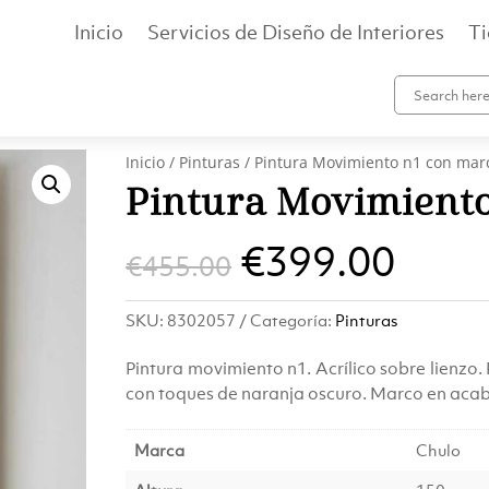
Inicio
Servicios de Diseño de Interiores
T
Inicio
/
Pinturas
/ Pintura Movimiento n1 con mar
Pintura Movimiento
El
El
€
399.00
€
455.00
precio
prec
SKU:
8302057
Categoría:
Pinturas
original
actu
Pintura movimiento n1. Acrílico sobre lienzo
era:
es:
con toques de naranja oscuro. Marco en aca
€455.00.
€399
Marca
Chulo