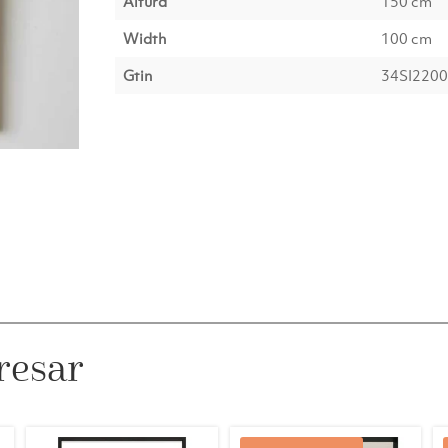
Altura
150 cm
Width
100 cm
Gtin
34SI220
resar