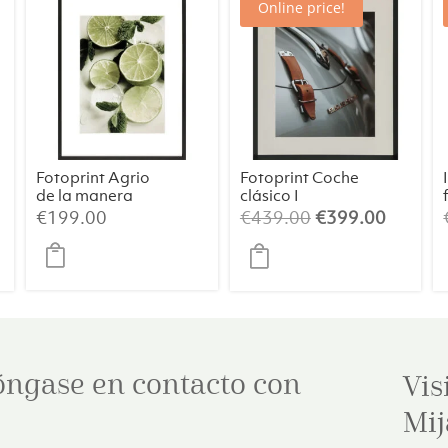
Online price!
Fotoprint Agrio
Fotoprint Coche
de la manera
clásico I
más dulce
El
El
€
199.00
€
439.00
€
399.00
ecio
precio
precio
tual
original
actual
:
era:
es:
49.00.
€439.00.
€399.0
óngase en contacto con
Vis
Mij