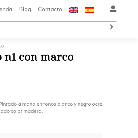
ienda
Blog
Contacto

co
 n1 con marco
io
al
. Pintado a mano en tonos blanco y negro ocre
bado color madera.
.00.