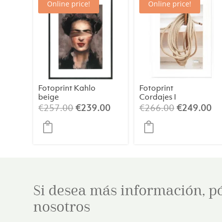
Online price!
Online price!
Fotoprint Kahlo
Fotoprint
beige
Cordajes I
El
El
El
El
€
257.00
€
239.00
€
266.00
€
249.00
precio
precio
precio
pr
original
actual
original
ac
era:
es:
era:
es
€257.00.
€239.00.
€266.00.
€2
Si desea más información, p
nosotros