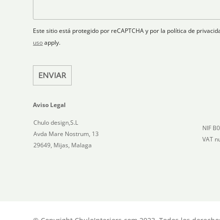
r
a
a
t
ó
n
j
n
o
e
e
i
Este sitio está protegido por reCAPTCHA y por la política de privac
s
c
uso
apply.
+
o
1
*
ENVIAR
Aviso Legal
Chulo design,S.L
NIF B
Avda Mare Nostrum, 13
VAT n
29649, Mijas, Malaga