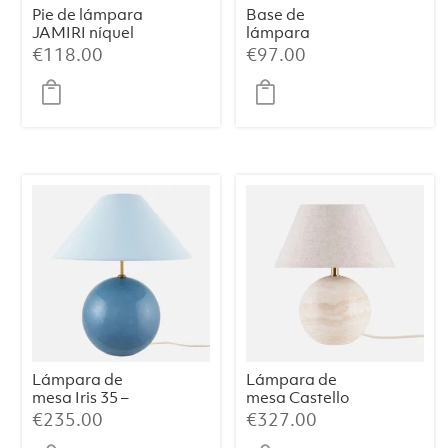
Pie de lámpara
Base de
JAMIRI níquel
lámpara
12×7,5×45 cm
€
118.00
€
97.00
KOTA níquel
Lámpara de
Lámpara de
mesa Iris 35 –
mesa Castello
Azul paloma
24 – Travertino
€
235.00
€
327.00