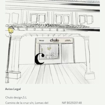
Aviso Legal
Chulo design,S.L
Camino de la cruz s/n, Lomas del
NIF B02920148