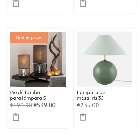
Online price!
Pie de tambor
Lámpara de
para lámpara S
mesa Iris 35 –
Champán/Beige
Verde
El
El
€
599.00
€
539.00
€
235.00
/064
precio
precio
original
actual
era:
es:
€599.00.
€539.00.