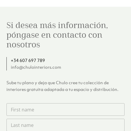
Si desea más información,
póngase en contacto con
nosotros
+34 607 697 789
info@chulointeriors.com
Sube tu plano y deja que Chulo cree tu colección de
interiores gratuita adaptada a tu espacio y distribución.
F
i
r
L
s
a
t