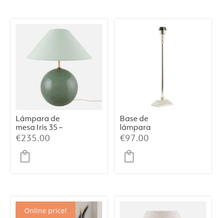
Lámpara de
Base de
mesa Iris 35 –
lámpara
Verde
12×7,5×45 cm
€
235.00
€
97.00
KOTA níquel
Online price!