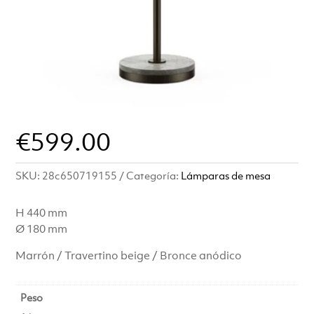
€
599.00
SKU:
28c650719155
Categoría:
Lámparas de mesa
H 440 mm
Ø 180 mm
Marrón / Travertino beige / Bronce anódico
Peso