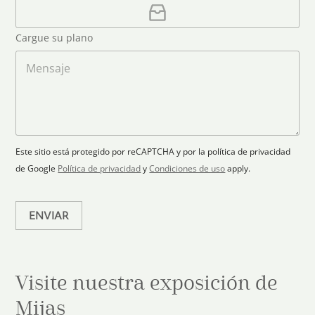
u
r
C
n
e
a
n
o
o
r
t
Cargue su plano
e
g
r
l
a
M
y
e
r
e
s
c
p
n
t
l
s
e
r
a
a
l
ó
n
j
e
n
o
e
c
i
Este sitio está protegido por reCAPTCHA y por la política de privacidad
c
t
de Google
Política de privacidad
y
Condiciones de uso
apply.
o
e
*
d
ENVIAR
Visite nuestra exposición de
Mijas