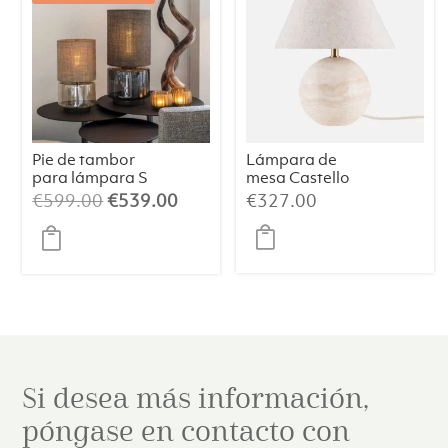
Pie de tambor
Lámpara de
para lámpara S
mesa Castello
Champán/Beige
24 – Travertino
El
El
€
599.00
€
539.00
€
327.00
/064
precio
precio
original
actual
era:
es:
€599.00.
€539.00.
Si desea más información,
póngase en contacto con