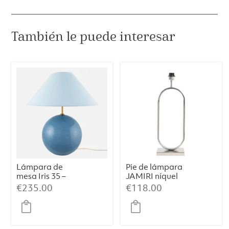
También le puede interesar
Lámpara de
Pie de lámpara
mesa Iris 35 –
JAMIRI níquel
Azul paloma
€
235.00
€
118.00