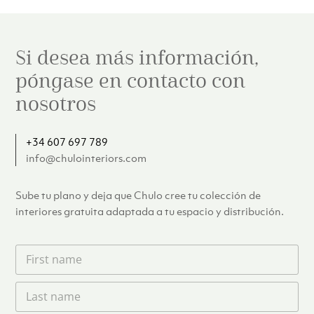
Si desea más información,
póngase en contacto con
nosotros
+34 607 697 789
info@chulointeriors.com
Sube tu plano y deja que Chulo cree tu colección de
interiores gratuita adaptada a tu espacio y distribución.
F
i
r
L
s
a
t
s