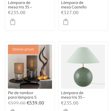
Lámpara de
Lámpara de
mesa Iris 35 –
mesa Castello
Azul paloma
24 – Travertino
€
235.00
€
327.00
Online price!
Pie de tambor
Lámpara de
para lámpara S
mesa Iris 35 –
Champán/Beige
Verde
El
El
€
599.00
€
539.00
€
235.00
/064
precio
precio