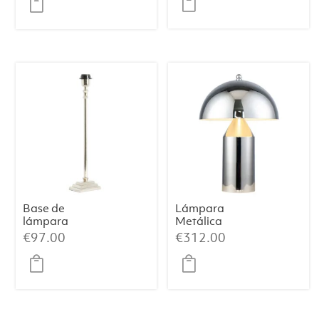
original
actual
era:
es:
€599.00.
€539.00.
Base de
Lámpara
lámpara
Metálica
12×7,5×45 cm
Cromada –
€
97.00
€
312.00
KOTA níquel
38×50 cm