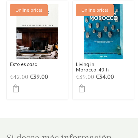
Online price!
Online price!
Esto es casa
Living in
Morocco. 40th
Edt.
El
El
El
El
€
42.00
€
39.00
€
39.00
€
34.00
precio
precio
precio
precio
original
actual
original
actual
era:
es:
era:
es:
€42.00.
€39.00.
€39.00.
€34.00.