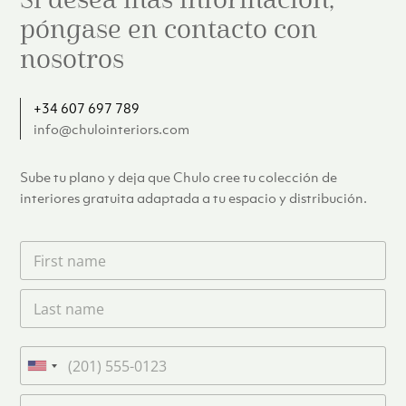
Si desea más información,
póngase en contacto con
nosotros
+34 607 697 789
info@chulointeriors.com
Sube tu plano y deja que Chulo cree tu colección de
interiores gratuita adaptada a tu espacio y distribución.
F
i
r
L
s
a
t
s
n
t
a
T
n
m
e
U
a
e
l
n
m
C
*
é