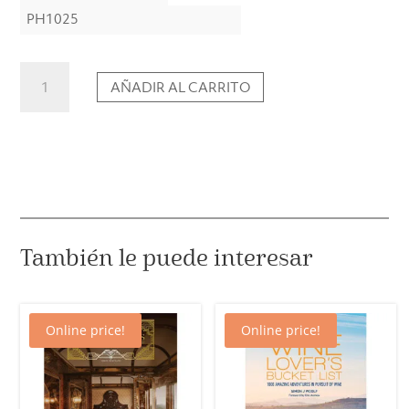
PH1025
Japón
AÑADIR AL CARRITO
-
El
recetario
cantidad
También le puede interesar
Online price!
Online price!