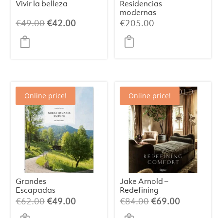
Vivir la belleza
Residencias
modernas
El
El
€
49.00
€
42.00
€
205.00
precio
precio
original
actual
era:
es:
€49.00.
€42.00.
Online price!
Online price!
Grandes
Jake Arnold –
Escapadas
Redefining
Europa
Comfort
El
El
El
El
€
62.00
€
49.00
€
84.00
€
69.00
precio
precio
precio
precio