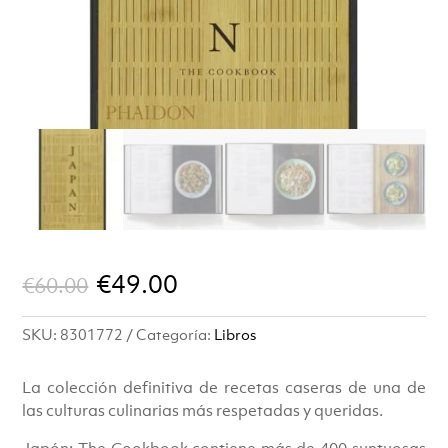
El
El
€
49.00
€
60.00
precio
precio
SKU:
8301772
Categoría:
Libros
original
actual
era:
es:
La colección definitiva de recetas caseras de una de
las culturas culinarias más respetadas y queridas.
€60.00.
€49.00.
Japón: The Cookbook contiene más de 400 suntuosas