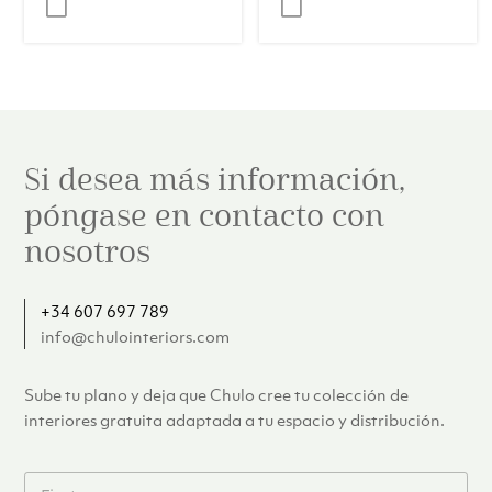
original
actual
original
actual
era:
es:
era:
es:
€62.00.
€49.00.
€84.00.
€69.00.
Si desea más información,
póngase en contacto con
nosotros
+34 607 697 789
info@chulointeriors.com
Sube tu plano y deja que Chulo cree tu colección de
interiores gratuita adaptada a tu espacio y distribución.
F