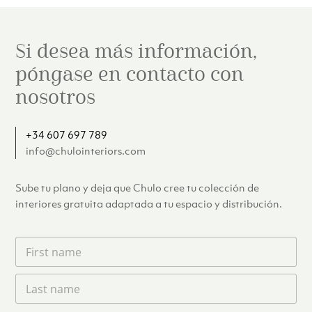
Si desea más información,
póngase en contacto con
nosotros
+34 607 697 789
info@chulointeriors.com
Sube tu plano y deja que Chulo cree tu colección de
interiores gratuita adaptada a tu espacio y distribución.
F
i
r
L
s
a
t
s
n