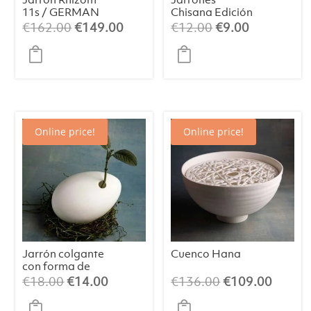
11s / GERMAN
Chisana Edición
DESIGN
2022 (surtidos)
El
El
El
El
€
162.00
€
149.00
€
12.00
€
9.00
AWARD
precio
precio
precio
precio
WINNER 2024
original
actual
original
actual
era:
es:
era:
es:
€162.00.
€149.00.
€12.00.
€9.00.
Online price!
Online price!
Jarrón colgante
Cuenco Hana
con forma de
huevo “Erwin”, S
El
El
El
El
€
18.00
€
14.00
€
136.00
€
109.00
precio
precio
precio
precio