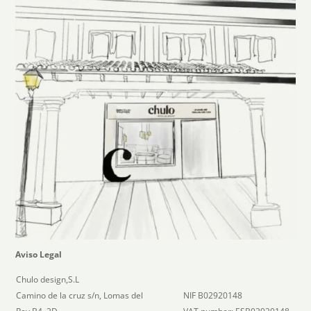
Aviso Legal
Chulo design,S.L
Camino de la cruz s/n, Lomas del
NIF B02920148